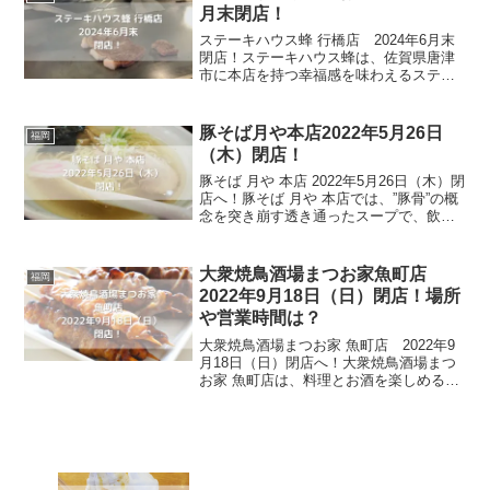
残る余韻があ...
月末閉店！
ステーキハウス蜂 行橋店 2024年6月末
閉店！ステーキハウス蜂は、佐賀県唐津
市に本店を持つ幸福感を味わえるステー
キハウスです。店内は、臨場感と迫力を
味わうことができるカウンター席をはじ
め、テーブル席や個室が用意され、用途
豚そば月や本店2022年5月26日
福岡
に応じて利用しやす...
（木）閉店！
豚そば 月や 本店 2022年5月26日（木）閉
店へ！豚そば 月や 本店では、”豚骨”の概
念を突き崩す透き通ったスープで、飲ん
だ後の新定番「クリア豚骨ラーメン」を
食べることが出来るお店です。丁寧な下
処理と調理法があってこそ生まれる豚骨
大衆焼鳥酒場まつお家魚町店
福岡
100...
2022年9月18日（日）閉店！場所
や営業時間は？
大衆焼鳥酒場まつお家 魚町店 2022年9
月18日（日）閉店へ！大衆焼鳥酒場まつ
お家 魚町店は、料理とお酒を楽しめるお
店です。選した地鶏を丁寧に焼き上げた
焼鳥や黒毛和牛をふんだんに使ったもつ
鍋など、ここに来れば九州の美味しい食
事をすることが...