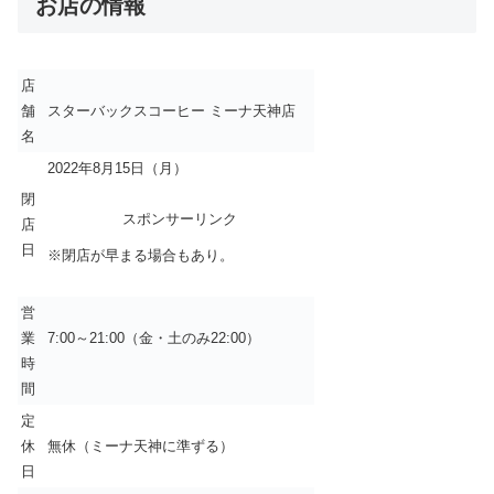
お店の情報
店
舗
スターバックスコーヒー ミーナ天神店
名
2022年8月15日（月）
閉
スポンサーリンク
店
日
※閉店が早まる場合もあり。
営
業
7:00～21:00（金・土のみ22:00）
時
間
定
休
無休（ミーナ天神に準ずる）
日