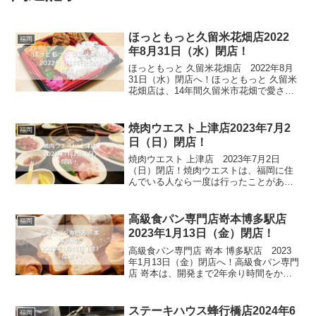
ほっともっと久留米花畑店2022
福岡
年8月31日（水）閉店！
ほっともっと 久留米花畑店 2022年8月
31日（水）閉店へ！ほっともっと 久留米
花畑店は、14年間久留米市花畑で愛され
てきたお店です。ほっともっとはご存じ
だと思いますが、お弁当の種類が豊富
で、いつ行っても作りたての温かいご飯
焼肉ウエスト上津店2023年7月2
福岡
を食べることが...
日（日）閉店！
焼肉ウエスト 上津店 2023年7月2日
（日）閉店！焼肉ウエストは、福岡に住
んでいる人なら一度は行ったことがある
のでは？というほど誰もが知っているお
店です。座敷、掘りごたつ、個室に大広
間と色々なタイプがあるので、いつ行っ
高級食パン専門店嵜本博多駅店
福岡
ても利用しやすいお店...
2023年1月13日（金）閉店！
高級食パン専門店 嵜本 博多駅店 2023
年1月13日（金）閉店へ！高級食パン専門
店 嵜本は、開発まで2年余り時間をかけ
て作ったパンが食べられるお店です。歯
切れ、舌触り、喉越しの良さ、鼻腔を抜
ける香りの豊かさ、香ばしさ、口の中に
ステーキハウス蜂行橋店2024年6
福岡