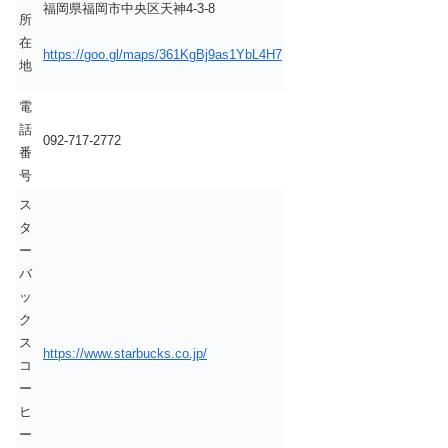
福岡県福岡市中央区天神4-3-8
所
在
https://goo.gl/maps/361KgBj9as1YbL4H7
地
電
話
092-717-2772
番
号
ス
タ
ー
バ
ッ
ク
ス
https://www.starbucks.co.jp/
コ
ー
ヒ
ー