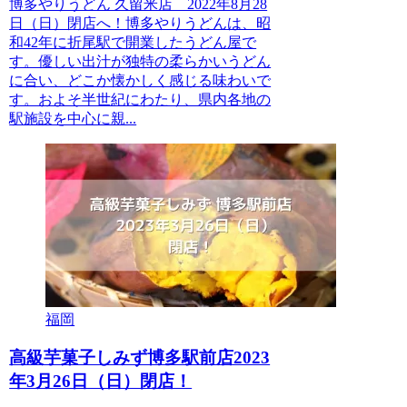
博多やりうどん 久留米店 2022年8月28
日（日）閉店へ！博多やりうどんは、昭
和42年に折尾駅で開業したうどん屋で
す。優しい出汁が独特の柔らかいうどん
に合い、どこか懐かしく感じる味わいで
す。およそ半世紀にわたり、県内各地の
駅施設を中心に親...
福岡
高級芋菓子しみず博多駅前店2023
年3月26日（日）閉店！