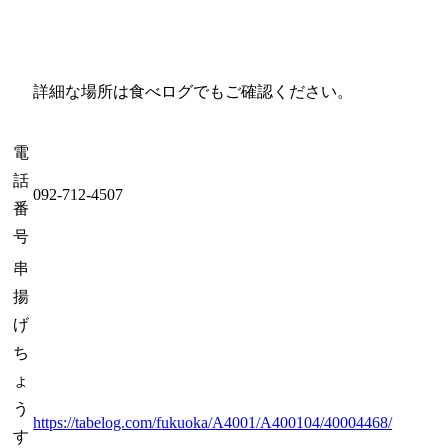
詳細な場所は食べログでもご確認ください。
電
話
092-712-4507
番
号
串
揚
げ
ち
ょ
う
https://tabelog.com/fukuoka/A4001/A400104/40004468/
す