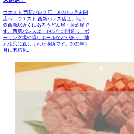
末閉店！
ウエスト 西新パレス店 2023年3月末閉
店へ！ウエスト 西新パレス店は、地下
鉄西新駅近くにあるうどん屋・居酒屋で
す。西新パレスは、1972年に開業し、ボ
ーリング場や貸しホールなどがあり、地
元住民に親しまれた場所です。2022年3
月に老朽化...