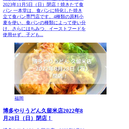
2023年11月5日（日）閉店！焼きたて食
パン 一本堂は、食パンに特化した焼き
立て食パン専門店です。4種類の原料小
麦を使い、食パンの種類によって使い分
け、さらにはちみつ、イーストフードを
使用せず、子ども...
福岡
博多やりうどん久留米店2022年8
月28日（日）閉店！