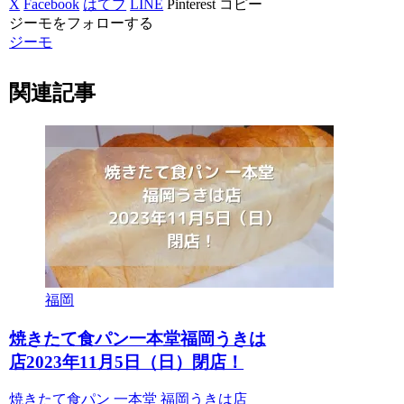
X
Facebook
はてブ
LINE
Pinterest
コピー
ジーモをフォローする
ジーモ
関連記事
福岡
焼きたて食パン一本堂福岡うきは
店2023年11月5日（日）閉店！
焼きたて食パン 一本堂 福岡うきは店