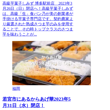
高級芋菓子しみず 博多駅前店 2023年3
月26日（日）閉店へ！高級芋菓子しみず
は、高級「生」食パン乃が美の創業者が
手掛ける芋菓子専門店です。契約農家よ
り厳選された熟成さつま芋のみを使用す
ることで、その時トップクラスのさつま
芋を味わうことが...
福岡
若宮市にあるからあげ華2023年5
月31日（水）閉店！