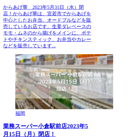
からあげ華 2023年5月31日（水）閉
店！からあげ華は、宮若市でからあげを
中心としたお弁当、オードブルなどを販
売しているお店です。生姜ダレベースの
モモ・ムネのから揚げをメインに、ポテ
トやチキンスティック、お弁当やカレー
などを販売しています...
福岡
業務スーパー小倉駅前店2023年5
月15日（月）閉店！