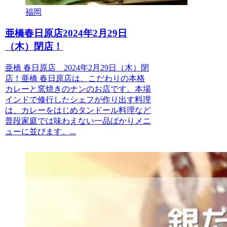
福岡
亜橋春日原店2024年2月29日
（木）閉店！
亜橋 春日原店 2024年2月29日（木）閉
店！亜橋 春日原店は、こだわりの本格
カレーと窯焼きのナンのお店です。本場
インドで修行したシェフが作り出す料理
は、カレーをはじめタンドール料理など
普段家庭では味わえない一品ばかりメニ
ューに並びます。...