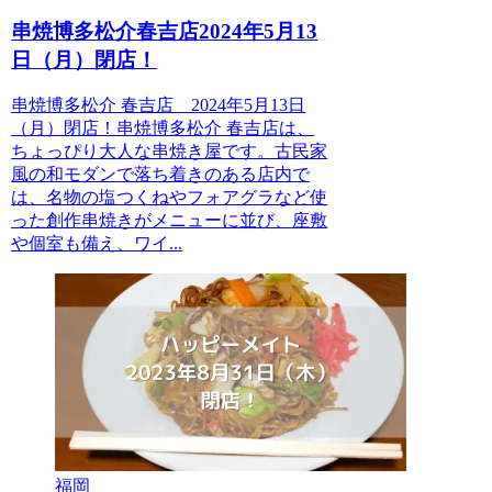
串焼博多松介春吉店2024年5月13
日（月）閉店！
串焼博多松介 春吉店 2024年5月13日
（月）閉店！串焼博多松介 春吉店は、
ちょっぴり大人な串焼き屋です。古民家
風の和モダンで落ち着きのある店内で
は、名物の塩つくねやフォアグラなど使
った創作串焼きがメニューに並び、座敷
や個室も備え、ワイ...
福岡