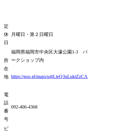
定
休
月曜日・第２日曜日
日
福岡県福岡市中央区大濠公園1-3 パ
ークショップ内
所
在
https://goo.gl/maps/u4jLteQ3uLuktZzCA
地
電
話
092-406-4368
番
号
ピ