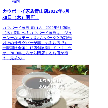
福岡
カウボーイ家族青山店2022年6月
30日（木）閉店！
カウボーイ家族 青山店 2022年6月30日
（木）閉店へ！カウボーイ家族は、ジュ
ーシーなステーキ＆ハンバーグと20種類
以上のサラダバーが楽しめるお店です。
一時期は全国に17店舗展開していました
が、2019年ころから閉店するお店が増
え、最後の...