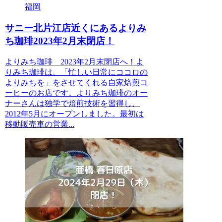
福岡
サニー北片江店近くにあるよりみ
ち珈琲2023年2月末閉店！
よりみち珈琲 2023年2月末閉店へ！よ
りみち珈琲は、「忙しい日常にココロの
よりみちを」をさせてくれる自家焙煎コ
ーヒーのお店です。よりみち珈琲のオー
ナーさんは独学で焙煎技術を習得し、
2012年5月にオープンしました。最初は⁡
移動販売車の営業...