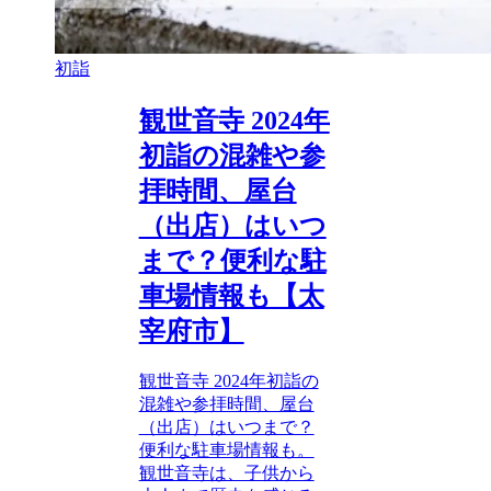
初詣
観世音寺 2024年
初詣の混雑や参
拝時間、屋台
（出店）はいつ
まで？便利な駐
車場情報も【太
宰府市】
観世音寺 2024年初詣の
混雑や参拝時間、屋台
（出店）はいつまで？
便利な駐車場情報も。
観世音寺は、子供から