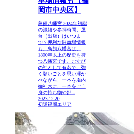
車場情報も【福
岡市中央区】
鳥飼八幡宮 2024年初詣
の混雑や参拝時間、屋
台（出店）はいつま
で？便利な駐車場情報
も。鳥飼八幡宮は、
1800年以上の歴史を持
つ八幡宮です。むすび
の神として有名で、強
く願いごとを思い浮か
べながら、一本を境内
御神木に、一本をご自
身の持ち物や部...
2023.12.20
初詣
福岡エリア