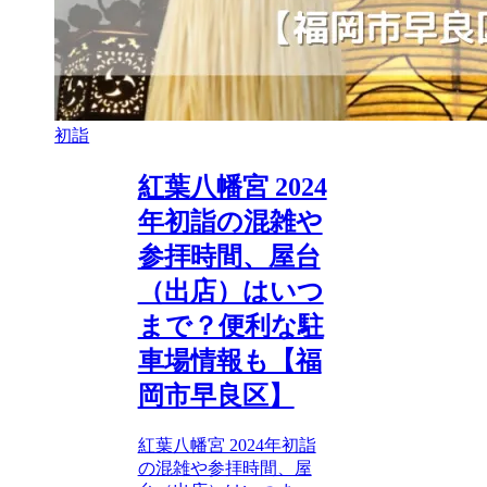
初詣
紅葉八幡宮 2024
年初詣の混雑や
参拝時間、屋台
（出店）はいつ
まで？便利な駐
車場情報も【福
岡市早良区】
紅葉八幡宮 2024年初詣
の混雑や参拝時間、屋