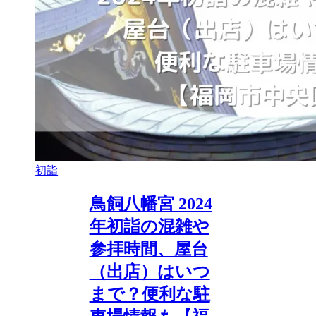
初詣
鳥飼八幡宮 2024
年初詣の混雑や
参拝時間、屋台
（出店）はいつ
まで？便利な駐