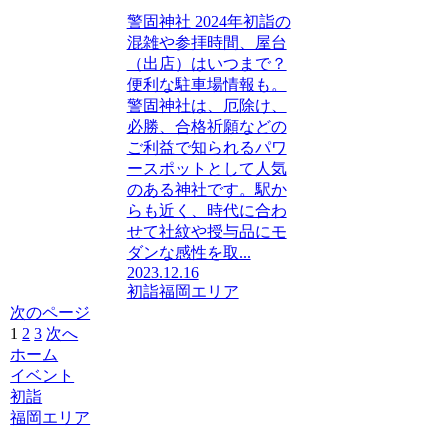
警固神社 2024年初詣の
混雑や参拝時間、屋台
（出店）はいつまで？
便利な駐車場情報も。
警固神社は、厄除け、
必勝、合格祈願などの
ご利益で知られるパワ
ースポットとして人気
のある神社です。駅か
らも近く、時代に合わ
せて社紋や授与品にモ
ダンな感性を取...
2023.12.16
初詣
福岡エリア
次のページ
1
2
3
次へ
ホーム
イベント
初詣
福岡エリア