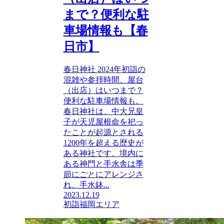
まで？便利な駐
車場情報も【春
日市】
春日神社 2024年初詣の
混雑や参拝時間、屋台
（出店）はいつまで？
便利な駐車場情報も。
春日神社は、中大兄皇
子が天児屋根命を祀っ
たことが起源とされる
1200年を超える歴史が
ある神社です。境内に
ある神門と手水舎は季
節にごとにアレンジさ
れ、手水鉢...
2023.12.19
初詣
福岡エリア