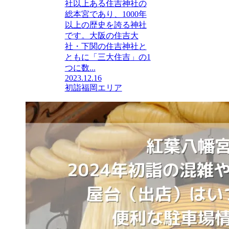
社以上ある住吉神社の
総本宮であり、1000年
以上の歴史を誇る神社
です。大阪の住吉大
社・下関の住吉神社と
ともに「三大住吉」の1
つに数...
2023.12.16
初詣
福岡エリア