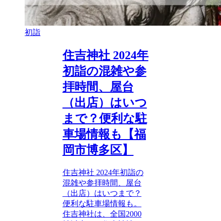
初詣
住吉神社 2024年
初詣の混雑や参
拝時間、屋台
（出店）はいつ
まで？便利な駐
車場情報も【福
岡市博多区】
住吉神社 2024年初詣の
混雑や参拝時間、屋台
（出店）はいつまで？
便利な駐車場情報も。
住吉神社は、全国2000