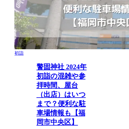
初詣
警固神社 2024年
初詣の混雑や参
拝時間、屋台
（出店）はいつ
まで？便利な駐
車場情報も【福
岡市中央区】