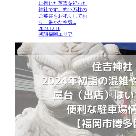
に殉じた英霊を祀った
神社です。約13万柱の
ご英霊をお祀りしてお
り、厳かな空気...
2023.12.16
初詣
福岡エリア