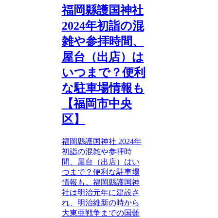
福岡縣護国神社
2024年初詣の混
雑や参拝時間、
屋台（出店）は
いつまで？便利
な駐車場情報も
【福岡市中央
区】
福岡縣護国神社 2024年
初詣の混雑や参拝時
間、屋台（出店）はい
つまで？便利な駐車場
情報も。福岡縣護国神
社は明治元年に建設さ
れ、明治維新の時から
大東亜戦争までの国難