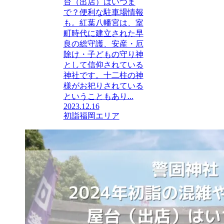
台（出店）はいつま
で？便利な駐車場情報
も。紅葉八幡宮は、室
町時代に建立された早
良の総守護、安産・厄
除け・子どもの守り神
として信仰されている
神社です。十二柱の神
様がお祀りされている
ということもあり...
2023.12.16
初詣
福岡エリア