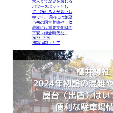
大人まで歴史を感じる
パワースポットとし
て、訪れる人が多いお
寺です。境内には創建
当初の国宝梵鐘や、収
蔵庫には重要文化財の
平安～鎌倉時代な...
2023.12.29
初詣
福岡エリア