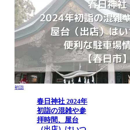
初詣
春日神社 2024年
初詣の混雑や参
拝時間、屋台
（出店）はいつ