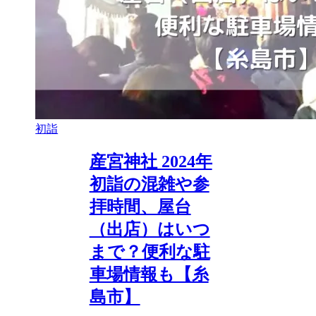
初詣
産宮神社 2024年
初詣の混雑や参
拝時間、屋台
（出店）はいつ
まで？便利な駐
車場情報も【糸
島市】