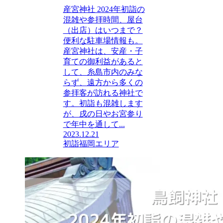
産宮神社 2024年初詣の
混雑や参拝時間、屋台
（出店）はいつまで？
便利な駐車場情報も。
産宮神社は、安産・子
育ての御利益があると
して、糸島市内のみな
らず、遠方から多くの
参拝客が訪れる神社で
す。初詣も混雑します
が、戌の日やお宮参り
で年中を通して...
2023.12.21
初詣
福岡エリア