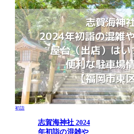
初詣
志賀海神社 2024
年初詣の混雑や