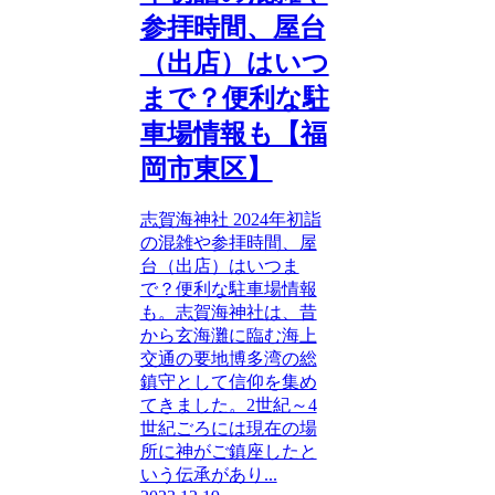
参拝時間、屋台
（出店）はいつ
まで？便利な駐
車場情報も【福
岡市東区】
志賀海神社 2024年初詣
の混雑や参拝時間、屋
台（出店）はいつま
で？便利な駐車場情報
も。志賀海神社は、昔
から玄海灘に臨む海上
交通の要地博多湾の総
鎮守として信仰を集め
てきました。2世紀～4
世紀ごろには現在の場
所に神がご鎮座したと
いう伝承があり...