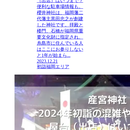
（出店）はいつまで？
便利な駐車場情報も。
櫻井神社は、福岡藩二
代藩主黒田忠之が創建
した神社です。拝殿と
楼門、石橋が福岡県重
要文化財に指定され、
糸島市に住んでいる人
はここにお参りしない
と1年が始まら...
2023.12.21
初詣
福岡エリア