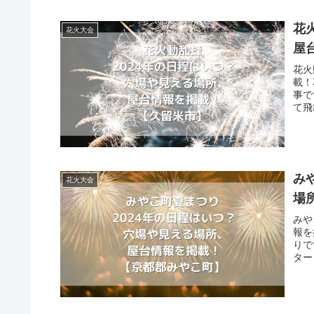
花
花火大会
屋
花火
載！
事で
て飛
み
花火大会
場
みや
報を
りで
ター