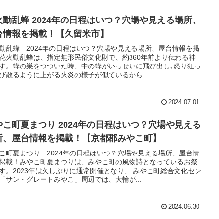
火動乱蜂 2024年の日程はいつ？穴場や見える場所、
台情報を掲載！【久留米市】
動乱蜂 2024年の日程はいつ？穴場や見える場所、屋台情報を掲
花火動乱蜂は、指定無形民俗文化財で、約360年前より伝わる神
す。蜂の巣をつついた時、中の蜂がいっせいに飛び出し､怒り狂っ
び散るように上がる火炎の様子が似ているから...
2024.07.01
やこ町夏まつり 2024年の日程はいつ？穴場や見える
所、屋台情報を掲載！【京都郡みやこ町】
こ町夏まつり 2024年の日程はいつ？穴場や見える場所、屋台情
掲載！みやこ町夏まつりは、みやこ町の風物詩となっているお祭
す。2023年は久しぶりに通常開催となり、 みやこ町総合文化セン
「サン・グレートみやこ」周辺では、大輪が...
2024.06.30