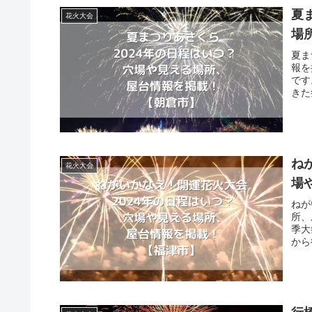
夏
花火大会
場
夏ま
報を
です
きた
ね
花火大会
場
ねが
所、
季大
から