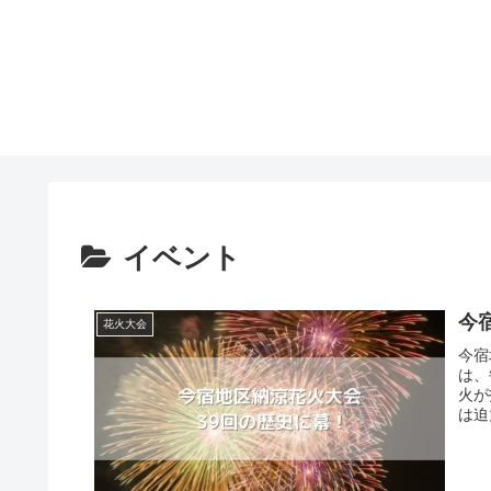
イベント
今
花火大会
今宿
は、
火が
は迫