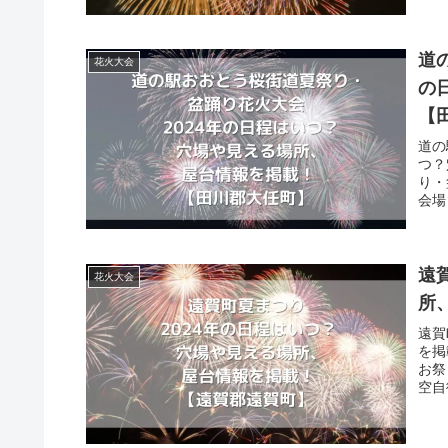
道
花火大会
の
【
道の
つ？
り・
会場
遠
花火大会
所
遠賀
を掲
お祭
空自