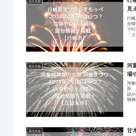
行
花火大会
見
行橋
台情
で行
「コ
河
花火大会
場
河童
所、
説が
明神
甘
花火大会