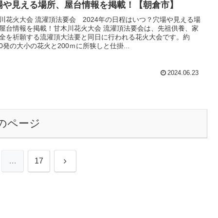
場や見える場所、屋台情報を掲載！【朝倉市】
川花火大会 流灌頂法要会 2024年の日程はいつ？穴場や見える場
屋台情報を掲載！甘木川花火大会 流灌頂法要会は、先祖供養、家
全を祈願する流灌頂大法要と同日に行われる花火大会です。約
000発の大小の花火と200ｍに所狭しと仕掛...
2024.06.23
のページ
次
…
17
へ