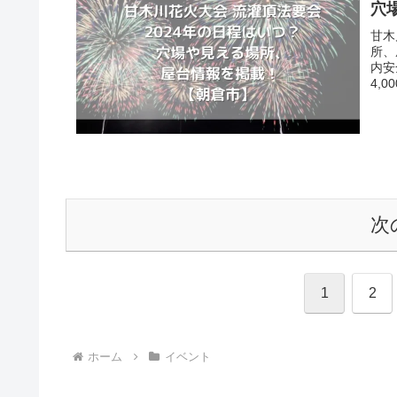
穴
甘木
所、
内安
4,
次
1
2
ホーム
イベント