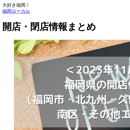
大好き福岡！
福岡ローカル
開店・閉店情報まとめ