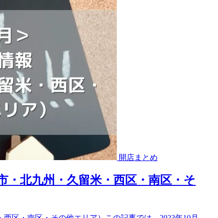
開店まとめ
福岡市・北九州・久留米・西区・南区・そ
・西区・南区・その他エリア）この記事では、2023年10月