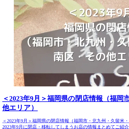
＜2023年9月＞福岡県の閉店情報（福
他エリア）
＜2023年9月＞福岡県の閉店情報（福岡市・北九州・久留
2023年9月に閉店・移転してしまうお店の情報まとめてご