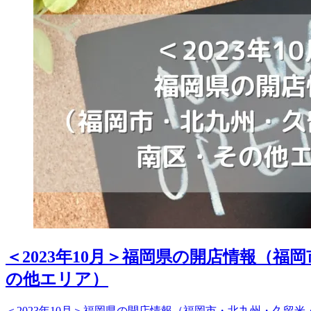
＜2023年10月＞福岡県の開店情報（
の他エリア）
＜2023年10月＞福岡県の開店情報（福岡市・北九州・久留米