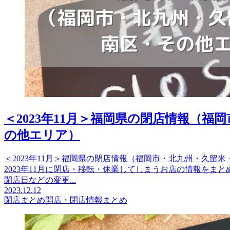
＜2023年11月＞福岡県の閉店情報（
の他エリア）
＜2023年11月＞福岡県の閉店情報（福岡市・北九州・久留
2023年11月に閉店・移転・休業してしまうお店の情報をま
閉店日などの変更...
2023.12.12
閉店まとめ
開店・閉店情報まとめ