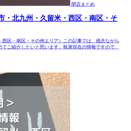
閉店まとめ
福岡市・北九州・久留米・西区・南区・そ
米・西区・南区・その他エリア）この記事では、残念ながら
とめてご紹介したいと思います。執筆現在の情報ですので、