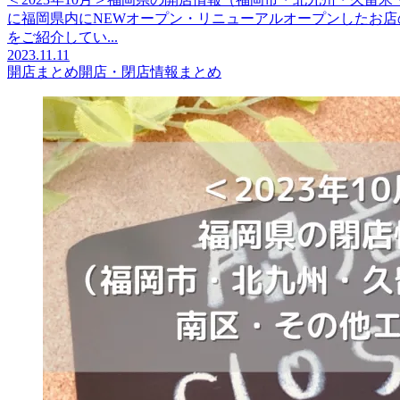
に福岡県内にNEWオープン・リニューアルオープンしたお
をご紹介してい...
2023.11.11
開店まとめ
開店・閉店情報まとめ