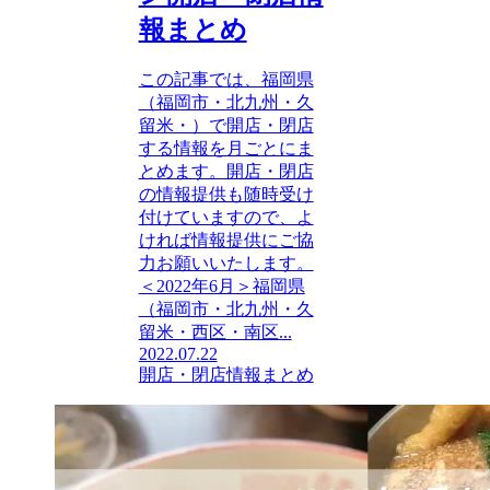
報まとめ
この記事では、福岡県
（福岡市・北九州・久
留米・）で開店・閉店
する情報を月ごとにま
とめます。開店・閉店
の情報提供も随時受け
付けていますので、よ
ければ情報提供にご協
力お願いいたします。
＜2022年6月＞福岡県
（福岡市・北九州・久
留米・西区・南区...
2022.07.22
開店・閉店情報まとめ