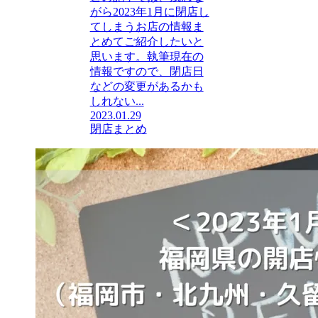
がら2023年1月に閉店し
てしまうお店の情報ま
とめてご紹介したいと
思います。執筆現在の
情報ですので、閉店日
などの変更があるかも
しれない...
2023.01.29
閉店まとめ