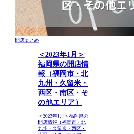
開店まとめ
＜2023年1月＞
福岡県の開店情
報（福岡市・北
九州・久留米・
西区・南区・そ
の他エリア）
＜2023年1月＞福岡県の
開店情報（福岡市・北
九州・久留米・西区・