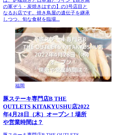
は、炉端焼きと日本酒とワイン【焼き鳥
の軍ぞう・炭焼きはすの】の3号店目と
なるお店です。焼き鳥屋の遺伝子を継承
しつつ、旬な食材を臨場...
福岡
豚ステーキ専門店B THE
OUTLETS KITAKYUSHU店2022
年4月28日（木）オープン！場所
や営業時間は？
豚ステーキ専門店B THE OUTLETS