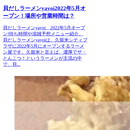
貝だしラーメンyayoi2022年5月オ
ープン！場所や営業時間は？
貝だしラーメンyayoi 2022年5月オープ
ン!待ち時間や混雑予想メニュー紹介。
貝だしラーメンyayoiは、久留米シティプ
ラザに2022年5月にオープンするラーメ
ン屋です。久留米と言えば、濃厚でザ・
とんこつ！というラーメンが主流の中
で、貝...