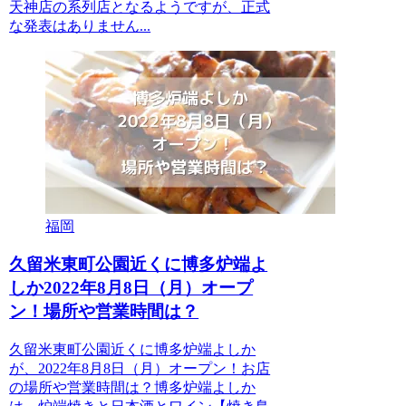
天神店の系列店となるようですが、正式
な発表はありません...
福岡
久留米東町公園近くに博多炉端よ
しか2022年8月8日（月）オープ
ン！場所や営業時間は？
久留米東町公園近くに博多炉端よしか
が、2022年8月8日（月）オープン！お店
の場所や営業時間は？博多炉端よしか