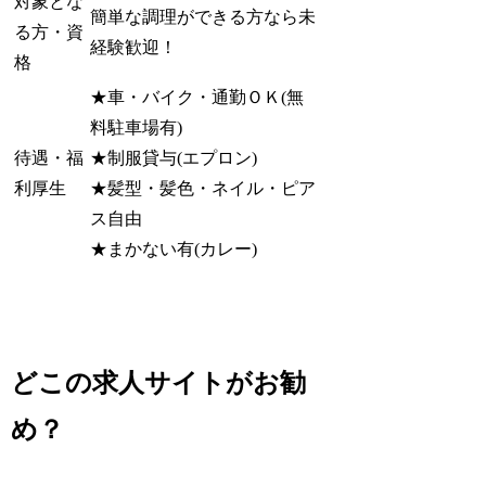
対象とな
簡単な調理ができる方なら未
る方・資
経験歓迎！
格
★車・バイク・通勤ＯＫ(無
料駐車場有)
待遇・福
★制服貸与(エプロン)
利厚生
★髪型・髪色・ネイル・ピア
ス自由
★まかない有(カレー)
どこの求人サイトがお勧
め？