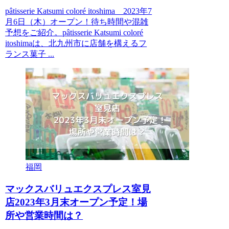
pâtisserie Katsumi coloré itoshima 2023年7
月6日（木）オープン！待ち時間や混雑
予想をご紹介。pâtisserie Katsumi coloré
itoshimaは、北九州市に店舗を構えるフ
ランス菓子 ...
福岡
マックスバリュエクスプレス室見
店2023年3月末オープン予定！場
所や営業時間は？