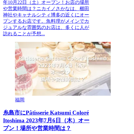
年10月22日（土）オープン！お店の場所
や営業時間は？ニカイノさかなは、櫛田
神社やキャナルシティ博多の近くにオー
プンするお店です。魚料理がメインでカ
ジュアルな雰囲気のお店は、多くに人が
訪れることが予想...
福岡
糸島市にPâtisserie Katsumi Coloré
Itoshima 2023年7月6日（木）オー
プン！場所や営業時間は？