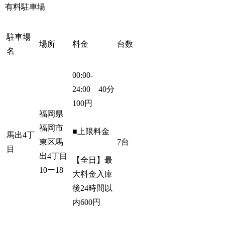
有料駐車場
駐車場
場所
料金
台数
名
00:00-
24:00 40分
100円
福岡県
福岡市
■上限料金
馬出4丁
東区馬
7台
目
出4丁目
【全日】最
10ー18
大料金入庫
後24時間以
内600円