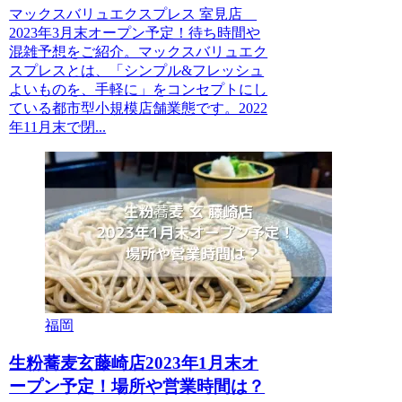
マックスバリュエクスプレス 室見店
2023年3月末オープン予定！待ち時間や
混雑予想をご紹介。マックスバリュエク
スプレスとは、「シンプル&フレッシュ
よいものを、手軽に」をコンセプトにし
ている都市型小規模店舗業態です。2022
年11月末で閉...
福岡
生粉蕎麦玄藤崎店2023年1月末オ
ープン予定！場所や営業時間は？