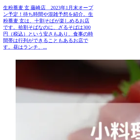
生粉蕎麦 玄 藤崎店 2023年1月末オープ
ン予定！待ち時間や混雑予想を紹介。生
粉蕎麦 玄は、十割そばが楽しめるお店
です。拾割そばなのに、ざるそばは300
円（税込）という安さもあり、食事の時
間帯は行列ができることもあるお店で
す。昼はランチ、...