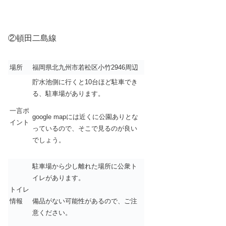
②頓田二島線
場所
福岡県北九州市若松区小竹2946周辺
貯水池側に行くと10台ほど駐車でき
る、駐車場があります。
一言ポ
google mapには近くに公園ありとな
イント
っているので、そこで見るのが良い
でしょう。
駐車場から少し離れた場所に公衆ト
イレがあります。
トイレ
情報
備品がない可能性があるので、ご注
意ください。