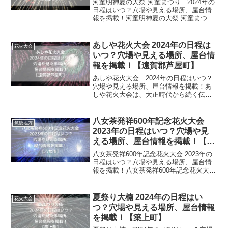
河童明神夏の大祭 河童まつり 2024年の
日程はいつ？穴場や見える場所、屋台情
報を掲載！河童明神夏の大祭 河童まつり
は、数々の河童伝説が残る久留米市田主
丸町のお祭りです。河童の神様を祭った
河童大明神に毎年8月8日、町内の河童た
あしや花火大会 2024年の日程は
花火大会
ちが集まり、神...
いつ？穴場や見える場所、屋台情
報を掲載！【遠賀郡芦屋町】
あしや花火大会 2024年の日程はいつ？
穴場や見える場所、屋台情報を掲載！あ
しや花火大会は、大正時代から続く伝統
の花火大会で、県内でも歴史がある花火
大会です。遠賀川河口から上げる大玉花
火は、少し離れた場所からでも見えるほ
八女茶発祥600年記念花火大会
筑後地方
ど、綺麗に大輪を咲か...
2023年の日程はいつ？穴場や見
える場所、屋台情報を掲載！【八
女市】
八女茶発祥600年記念花火大会 2023年の
日程はいつ？穴場や見える場所、屋台情
報を掲載！八女茶発祥600年記念花火大会
は、八女茶発祥600年を記念して行われる
が花火大会です。毎年【八女まつり 茶の
くに花火大会】という名前で花火大会が
夏祭り大楠 2024年の日程はい
花火大会
行われ...
つ？穴場や見える場所、屋台情報
を掲載！【築上町】