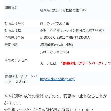
開催場所
福岡県北九州市若松区竹並1006
打ち上げ時間
両日のライブ終了後
打ち上げ数
不明（2021年オンライン開催では約3000発）
予想来場者数
約10000人（2019年開催時13000人）
最寄り駅
JR黒崎駅から車で15分
八幡ICから車で30分
車でのアクセス
カーナビは、
「響灘緑地（グリーンパーク）」
で
響灘緑地（グリーンパ
https://hibikinadagp.org/
ーク） 公式HP
※※記事作成時の情報ですので、変更や中止となることが
あります。
お手数ですが公式HPやSNS等を確認してください