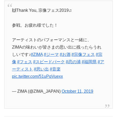
🙌Thank You, 宗像フェス2019♫
参戦、お疲れ様でした！
アーティストのパフォーマンスと一緒に、
ZIMAの味わいが皆さまの思い出に残ったらうれ
しいです♪
#ZIMA
#ジーマ
#お酒
#宗像フェス
#宗
像
#フェス
#スピードパーク
#恋の浦
#福岡県
#ア
ーティスト
#思い出
#音楽
pic.twitter.com/51uPqVuexx
— ZIMA (@ZIMA_JAPAN)
October 11, 2019