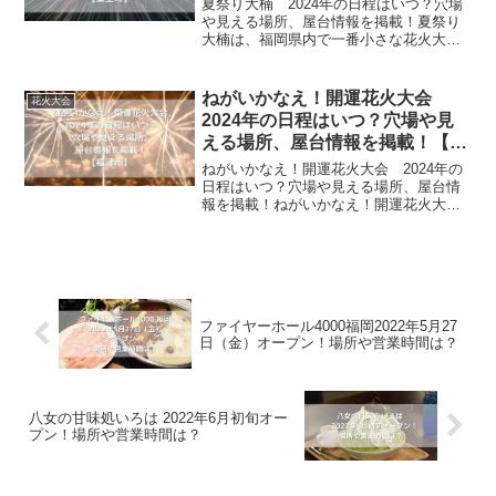
夏祭り大楠 2024年の日程はいつ？穴場
や見える場所、屋台情報を掲載！夏祭り
大楠は、福岡県内で一番小さな花火大会
と言われています。毎年8月15日に行われ
る夏祭り大楠は、小さいながらも地元住
民はとても楽しみにしています。国の天
ねがいかなえ！開運花火大会
花火大会
然記念物である大...
2024年の日程はいつ？穴場や見
える場所、屋台情報を掲載！【福
津市】
ねがいかなえ！開運花火大会 2024年の
日程はいつ？穴場や見える場所、屋台情
報を掲載！ねがいかなえ！開運花火大会
は、宮地嶽神社秋季大祭で行われる花火
大会です。宮地嶽神社 秋季大祭は800年
以上前から行われている、お恵みを感謝
（神恩感謝）申し...
ファイヤーホール4000福岡2022年5月27
日（金）オープン！場所や営業時間は？
八女の甘味処いろは 2022年6月初旬オー
プン！場所や営業時間は？