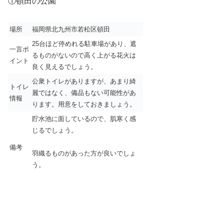
①頓田の公園
場所
福岡県北九州市若松区頓田
25台ほど停めれる駐車場があり、遮
一言ポ
るものがないので高く上がる花火は
イント
良く見えるでしょう。
公衆トイレがありますが、あまり綺
トイレ
麗ではなく、備品もない可能性があ
情報
ります。用意をしておきましょう。
貯水池に面しているので、肌寒く感
じるでしょう。
備考
羽織るものがあった方が良いでしょ
う。