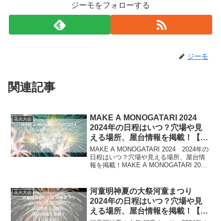
ジーモをフォローする
ジーモ
関連記事
MAKE A MONOGATARI 2024
花火大会
2024年の日程はいつ？穴場や見
える場所、屋台情報を掲載！【直
方市】
MAKE A MONOGATARI 2024 2024年の
日程はいつ？穴場や見える場所、屋台情
報を掲載！MAKE A MONOGATARI 2024
は、アーティストによる音楽ライブ、音
楽に合わせて光と花火が舞う「MUSIC花
火」を楽しめるイ...
河童明神夏の大祭河童まつり
花火大会
2024年の日程はいつ？穴場や見
える場所、屋台情報を掲載！【久
留米市】