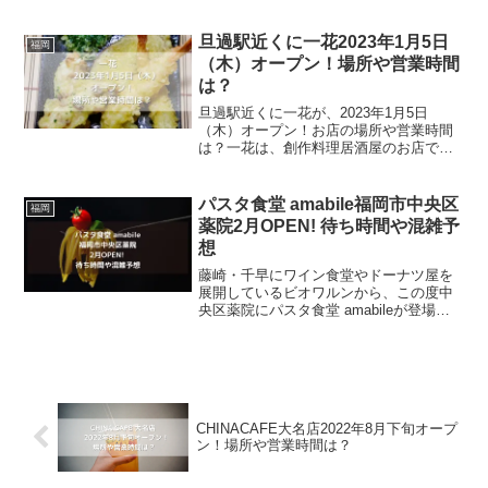
新感覚とんこつラーメンを食べられるお
店です。2020年8月末でらぁ麺 おいげん
太宰府店が閉店し、2020年10月にらぁ麺
旦過駅近くに一花2023年1月5日
福岡
...
（木）オープン！場所や営業時間
は？
旦過駅近くに一花が、2023年1月5日
（木）オープン！お店の場所や営業時間
は？一花は、創作料理居酒屋のお店で
す。創作料理、天ぷらなどを食べること
ができるようですが、詳しいメニューは
執筆現在、不明です。ビルの一室なの
パスタ食堂 amabile福岡市中央区
福岡
で、そんなに大きくなく、旦...
薬院2月OPEN! 待ち時間や混雑予
想
藤崎・千早にワイン食堂やドーナツ屋を
展開しているビオワルンから、この度中
央区薬院にパスタ食堂 amabileが登場し
ます。料理はもちろんの事家具にもこだ
わり、１名でも友人同士でも気軽に入っ
てくつろげるパスタ食堂です。今回の記
事ではそんなパス...
CHINACAFE大名店2022年8月下旬オープ
ン！場所や営業時間は？