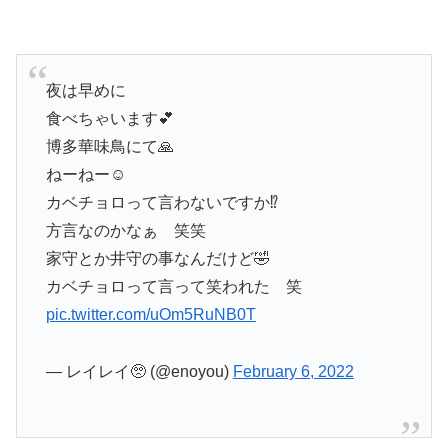
夜は早めに
食べちゃいます💕
博多華味鳥にて🙏
ねーねー☺️
カベチョロって言わないですか⁉️
方言なのかなぁ 笑笑
家守とか井守の事なんだけど🤣
カベチョロって言って笑われた 笑
pic.twitter.com/uOm5RuNB0T
— レイレイ🥺 (@enoyou)
February 6, 2022