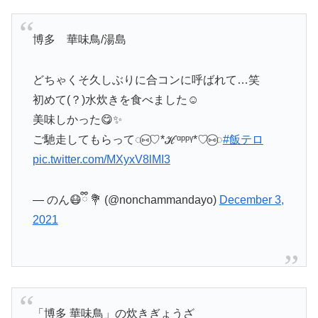
博多 華味鳥/湯島
どちゃくそ久しぶりに合コンに呼ばれて…笑
初めて(？)水炊きを食べました☺️
美味しかった😋✨
ご馳走してもらって◌⑅⃝♡*ℋᵅᵖᵖᵞ*♡⑅⃝◌
#飯テロ
pic.twitter.com/MXyxV8lMI3
— のん😷ྀི 💐 (@nonchammandayo)
December 3,
2021
「博多 華味鳥」の炊きぎょうざ