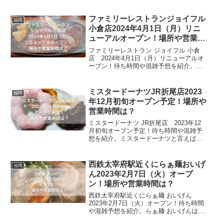
お店です。糸島の新鮮な野菜や海鮮にこ
だわり、1つずつ丁寧に心を込めて作った
料理を提供してくれます。現在は、プレ
ファミリーレストランジョイフル
福岡
オープンの段...
小倉店2024年4月1日（月）リニ
ューアルオープン！場所や営業時
間は？
ファミリーレストラン ジョイフル 小倉
店 2024年4月1日（月）リニューアルオ
ープン！待ち時間や混雑予想を紹介。フ
ァミリーレストラン ジョイフルは、本社
を大分県大分市に置き、九州を中心に展
開しているファミリーレストランのチェ
ミスタードーナツJR折尾店2023
福岡
ーン店です。ジ...
年12月初旬オープン予定！場所や
営業時間は？
ミスタードーナツ JR折尾店 2023年12
月初旬オープン予定！待ち時間や混雑予
想を紹介。ミスタードーナツと言えば、
知らない人はいないほど身近にある有名
なドーナツ屋です。創業50年を超えるミ
スタードーナツは、昔から愛される味と
西鉄太宰府駅近くにらぁ麺おいげ
福岡
コラボして進化...
ん2023年2月7日（火）オープ
ン！場所や営業時間は？
西鉄太宰府駅近くにらぁ麺 おいげん
2023年2月7日（火）オープン！待ち時間
や混雑予想を紹介。らぁ麺 おいげんは、