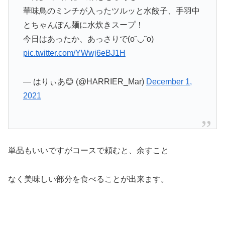
華味鳥のミンチが入ったツルッと水餃子、手羽中
とちゃんぽん麺に水炊きスープ！
今日はあったか、あっさりで(o˘◡˘o)
pic.twitter.com/YWwj6eBJ1H
— はりぃあ😊 (@HARRIER_Mar)
December 1,
2021
単品もいいですがコースで頼むと、余すこと
なく美味しい部分を食べることが出来ます。