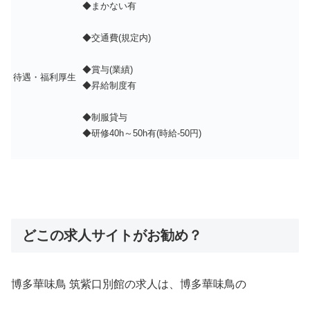
◆まかない有
◆交通費(規定内)
◆賞与(業績)
待遇・福利厚生
◆昇給制度有
◆制服貸与
◆研修40h～50h有(時給-50円)
どこの求人サイトがお勧め？
博多華味鳥 筑紫口別館の求人は、博多華味鳥の