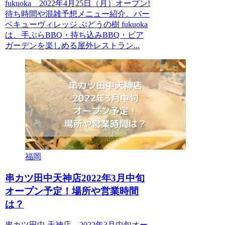
fukuoka 2022年4月25日（月）オープン!
待ち時間や混雑予想メニュー紹介。バー
ベキューヴィレッジ ぶどうの樹 fukuoka
は、手ぶらBBQ・持ち込みBBQ・ビア
ガーデンを楽しめる屋外レストラン...
福岡
串カツ田中天神店2022年3月中旬
オープン予定！場所や営業時間
は？
串カツ田中 天神店 2022年3月中旬オー