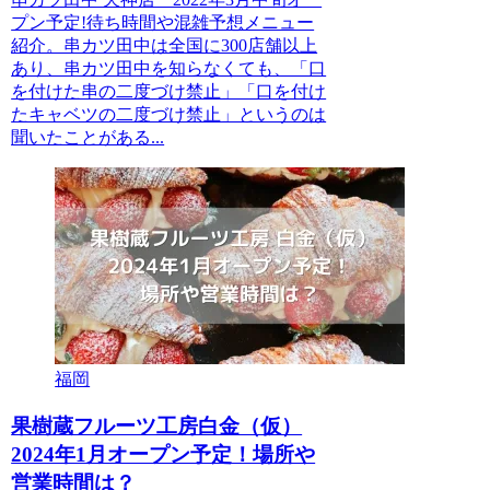
プン予定!待ち時間や混雑予想メニュー
紹介。串カツ田中は全国に300店舗以上
あり、串カツ田中を知らなくても、「口
を付けた串の二度づけ禁止」「口を付け
たキャベツの二度づけ禁止」というのは
聞いたことがある...
福岡
果樹蔵フルーツ工房白金（仮）
2024年1月オープン予定！場所や
営業時間は？