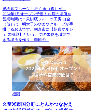
果樹蔵フルーツ工房 白金（仮）が、
2024年1月オープン予定！お店の場所や
営業時間は？果樹蔵フルーツ工房 白金
（仮）は、明太子のやまやグループが手
掛けるお店です。朝倉市に【朝倉マルシ
ェ 果樹蔵】という、旬の果物を堪能で
きる場所を作り、季節の...
福岡
久留米市国分町にとんかつなおえ