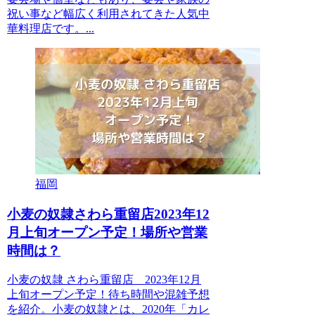
祝い事など幅広く利用されてきた人気中
華料理店です。...
福岡
小麦の奴隷さわら重留店2023年12
月上旬オープン予定！場所や営業
時間は？
小麦の奴隷 さわら重留店 2023年12月
上旬オープン予定！待ち時間や混雑予想
を紹介。小麦の奴隷とは、2020年「カレ