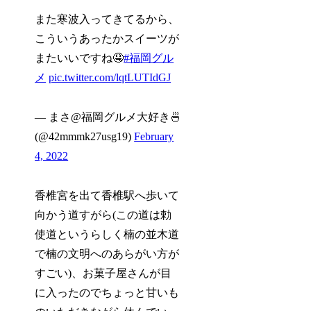
また寒波入ってきてるから、
こういうあったかスイーツが
またいいですね🤤
#福岡グル
メ
pic.twitter.com/lqtLUTIdGJ
— まさ@福岡グルメ大好き🍜
(@42mmmk27usg19)
February
4, 2022
香椎宮を出て香椎駅へ歩いて
向かう道すがら(この道は勅
使道というらしく楠の並木道
で楠の文明へのあらがい方が
すごい)、お菓子屋さんが目
に入ったのでちょっと甘いも