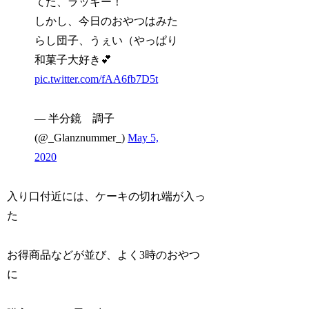
てた、ラッキー！
しかし、今日のおやつはみた
らし団子、うぇい（やっぱり
和菓子大好き💕
pic.twitter.com/fAA6fb7D5t
— 半分鏡 調子
(@_Glanznummer_)
May 5,
2020
入り口付近には、ケーキの切れ端が入っ
た
お得商品などが並び、よく3時のおやつ
に