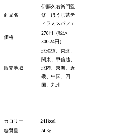
伊藤久右衛門監
商品名
修 ほうじ茶テ
ィラミスパフェ
278円（税込
価格
300.24円）
北海道、東北、
関東、甲信越、
販売地域
北陸、東海、近
畿、中国、四
国、九州
カロリー
241kcal
糖質量
24.3g