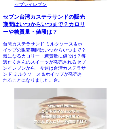
セブンイレブン
セブン台湾カステラサンドの販売
期間はいつからいつまで？カロリ
ーや糖質量・値段は？
台湾カステラサンド ミルクソース＆ホ
イップの販売期間はいつからいつまで？
気になるカロリー・糖質量に値段は？毎
週たくさんのスイーツが発売されるセブ
ンイレブンから、今週は台湾カステラサ
ンド ミルクソース＆ホイップが発売さ
れることになりました。台...