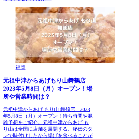
福岡
元祖中津からあげもり山舞鶴店
2023年5月8日（月）オープン！場
所や営業時間は？
元祖中津からあげ もり山 舞鶴店 2023
年5月8日（月）オープン！待ち時間や混
雑予想をご紹介。元祖中津からあげ も
り山は全国に店舗を展開する、秘伝のタ
レで味付けしたから揚げを食べることが