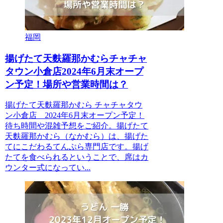
福岡
揚げたて天麩羅那かむらチャチャ
タウン小倉店2024年6月末オープ
ン予定！場所や営業時間は？
揚げたて天麩羅那かむら チャチャタウ
ン小倉店 2024年6月末オープン予定！
待ち時間や混雑予想をご紹介。揚げたて
天麩羅那かむら（なかむら）は、揚げた
てにこだわるてんぷら専門店です。揚げ
たてを食べられるということで、席はカ
ウンター式になってい...