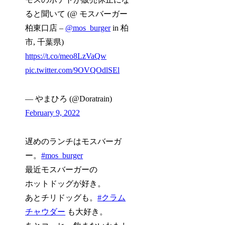
ると聞いて (@ モスバーガー
柏東口店 –
@mos_burger
in 柏
市, 千葉県)
https://t.co/meo8LzVaQw
pic.twitter.com/9OVQOdlSEl
— やまひろ (@Doratrain)
February 9, 2022
遅めのランチはモスバーガ
ー。
#mos_burger
最近モスバーガーの
ホットドッグが好き。
あとチリドッグも。
#クラム
チャウダー
も大好き。