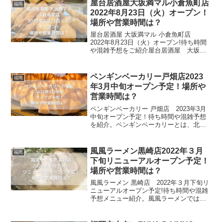
屋台居酒屋大坂満マル小倉魚町店
福岡
2022年8月23日（火）オープン！
場所や営業時間は？
屋台居酒屋 大坂満マル 小倉魚町店
2022年8月23日（火）オープン!待ち時間
や混雑予想をご紹介屋台居酒屋 大坂満
マルは満足・満腹・円満など、“満”をコン
セプトにしている居酒屋です。創業以
来、広告宣伝は一切せずに本気の味と価
ペンギンベーカリー戸畑店2023
福岡
格で勝負してき...
年3月中旬オープン予定！場所や
営業時間は？
ペンギンベーカリー 戸畑店 2023年3月
中旬オープン予定！待ち時間や混雑予想
を紹介。ペンギンベーカリーとは、北海
道産小麦の焼きたてパンを届ける北海道
のパン屋です。カレーパングランプリ、3
年連続️最高金賞受賞店として有名で、焼
風風ラーメン黒崎店2022年３月
福岡
き立てが店頭に...
下旬リニューアルオープン予定！
場所や営業時間は？
風風ラーメン 黒崎店 2022年３月下旬リ
ニューアルオープン予定!待ち時間や混雑
予想メニュー紹介。風風ラーメンでは、
それぞれの好みに合うように作られたと
んこつ・しょうゆ・みそ・担々麺の4種類