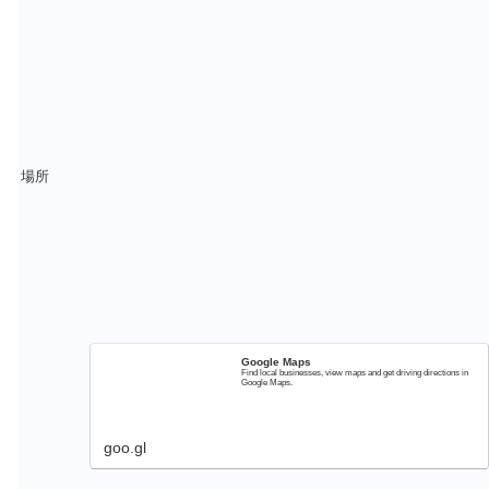
場所
Google Maps
Find local businesses, view maps and get driving directions in
Google Maps.
goo.gl