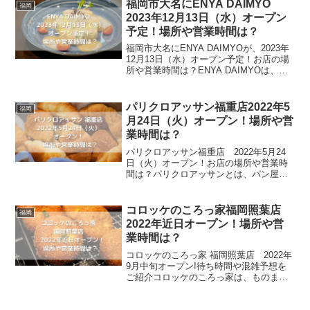
のラーメンを食べることが出来るお店で
福岡市大名にENYA DAIMYO
福岡
す。その他、つ...
2023年12月13日（水）オープン
予定！場所や営業時間は？
福岡市大名にENYA DAIMYOが、2023年
12月13日（水）オープン予定！お店の場
所や営業時間は？ENYA DAIMYOは、大
人の宴をコンセプトにしたお店です。九
州食材を使い、一つ一つこだわって作り
上げたメニューが並びます。定番メニ
パリクロアッサン福重店2022年5
福岡
ュ...
月24日（火）オープン！場所や営
業時間は？
パリクロアッサン福重店 2022年5月24
日（火）オープン！お店の場所や営業時
間は？パリクロアッサンとは、パン屋で
おなじみの「フジパン」が手掛ける焼き
立てのパンを食べることが出来る店舗型
のお店です。全国に600店舗以上展開して
コロッケのころっ家福岡照葉店
福岡
いて、ショッピ...
2022年近日オープン！場所や営
業時間は？
コロッケのころっ家 福岡照葉店 2022年
9月中旬オープン!待ち時間や混雑予想を
ご紹介コロッケのころっ家は、ものまね
タレント「コロッケ」がプロデュースす
るコロッケのテイクアウト専門店です。