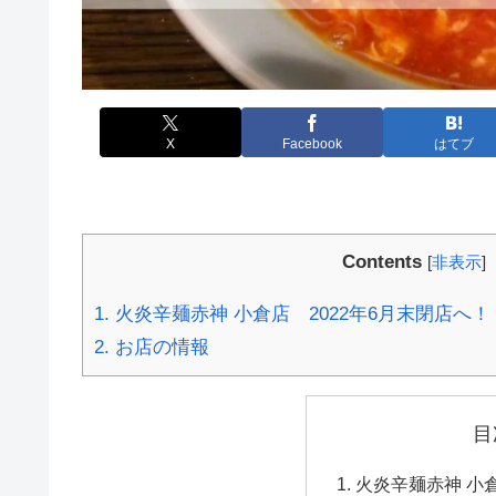
X
Facebook
はてブ
Contents
[
非表示
]
1.
火炎辛麺赤神 小倉店 2022年6月末閉店へ！
2.
お店の情報
目
火炎辛麺赤神 小倉