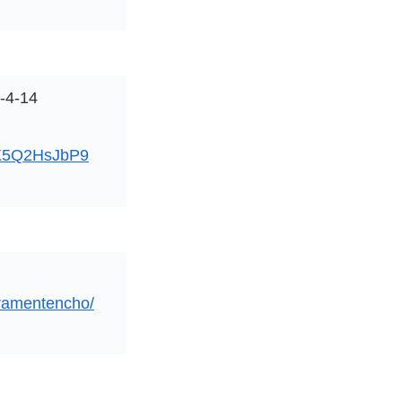
-14
QX5Q2HsJbP9
aramentencho/