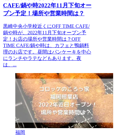
CAFE/鍋や時2022年11月下旬オー
プン予定！場所や営業時間は？
黒崎中央小学校近くにOFF TIME CAFE/
鍋や時が、2022年11月下旬オープン予
定！お店の場所や営業時間は？OFF
TIME CAFE/鍋や時は、カフェと鴨鍋料
理のお店です。昼間はパンケーキを中心
にランチやラテなどもあります。夜
は、...
福岡