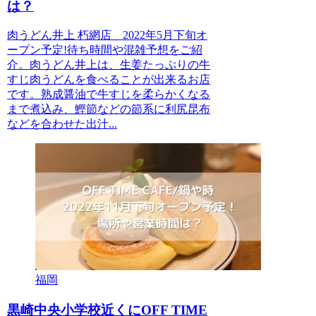
は？
肉うどん井上 朽網店 2022年5月下旬オ
ープン予定!待ち時間や混雑予想をご紹
介。肉うどん井上は、生姜たっぷりの牛
すじ肉うどんを食べることが出来るお店
です。熟成醤油で牛すじを柔らかくなる
まで煮込み、鰹節などの節系に利尻昆布
などを合わせた出汁...
福岡
黒崎中央小学校近くにOFF TIME