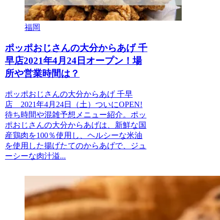
福岡
ポッポおじさんの大分からあげ 千
早店2021年4月24日オープン！場
所や営業時間は？
ポッポおじさんの大分からあげ 千早
店 2021年4月24日（土）ついにOPEN!
待ち時間や混雑予想メニュー紹介。ポッ
ポおじさんの大分からあげは、新鮮な国
産鶏肉を100％使用し、ヘルシーな米油
を使用した揚げたてのからあげで、ジュ
ーシーな肉汁溢...