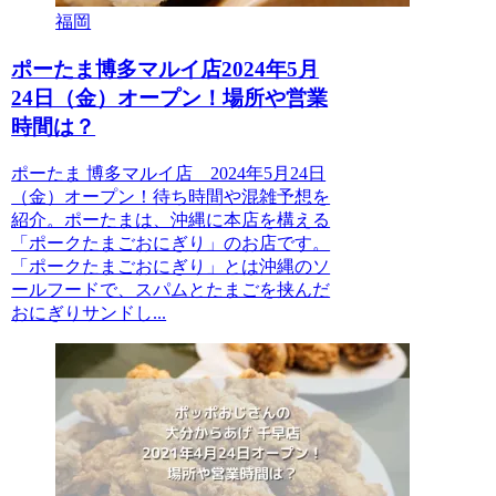
福岡
ポーたま博多マルイ店2024年5月
24日（金）オープン！場所や営業
時間は？
ポーたま 博多マルイ店 2024年5月24日
（金）オープン！待ち時間や混雑予想を
紹介。ポーたまは、沖縄に本店を構える
「ポークたまごおにぎり」のお店です。
「ポークたまごおにぎり」とは沖縄のソ
ールフードで、スパムとたまごを挟んだ
おにぎりサンドし...