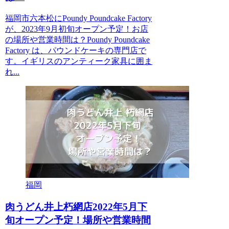
福岡市六本松にPoundy Poundcake Factory
が、2023年9月初旬オープン予定！お店
の場所や営業時間は？Poundy Poundcake
Factory は、パウンドケーキの専門店で
す。イギリスのアンティーク家具に囲ま
れ...
福岡
肉うどん井上朽網店2022年5月下
旬オープン予定！場所や営業時間