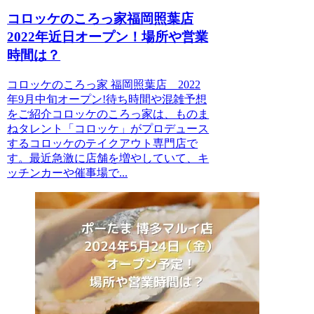
コロッケのころっ家福岡照葉店
2022年近日オープン！場所や営業
時間は？
コロッケのころっ家 福岡照葉店 2022
年9月中旬オープン!待ち時間や混雑予想
をご紹介コロッケのころっ家は、ものま
ねタレント「コロッケ」がプロデュース
するコロッケのテイクアウト専門店で
す。最近急激に店舗を増やしていて、キ
ッチンカーや催事場で...