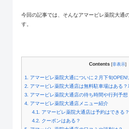
今回の記事では、そんなアマービレ薬院大通
す。
Contents
[
非表示
]
1.
アマービレ薬院大通についに２月下旬OPEN
2.
アマービレ薬院大通店は無料駐車場はある？
3.
アマービレ薬院大通店の待ち時間や行列予想
4.
アマービレ薬院大通店メニュー紹介
4.1.
アマービレ薬院大通店は予約はできる
4.2.
クーポンはある？