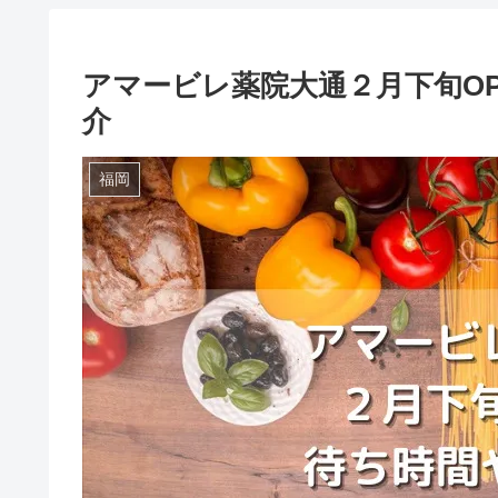
アマービレ薬院大通２月下旬OP
介
福岡