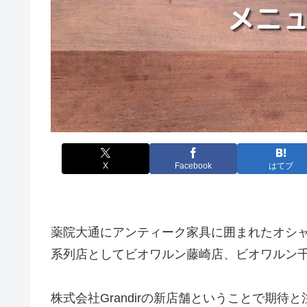
X
Facebook
はてブ
薬院大通にアンティーク家具に囲まれたオシ
系列店としてビオワルン藤崎店、ビオワルン
株式会社Grandirの新店舗ということで期待