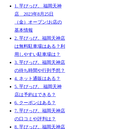
1.
芋ぴっぴ。 福岡天神
店 2023年8月25日
（金）オープン!お店の
基本情報
2.
芋ぴっぴ。福岡天神店
は無料駐車場はある？利
用しやすい駐車場は？
3.
芋ぴっぴ。福岡天神店
の待ち時間や行列予想？
4.
ネット通販はある？
5.
芋ぴっぴ。 福岡天神
店は予約はできる？
6.
クーポンはある？
7.
芋ぴっぴ。福岡天神店
の口コミや評判は？
8.
芋ぴっぴ。福岡天神店