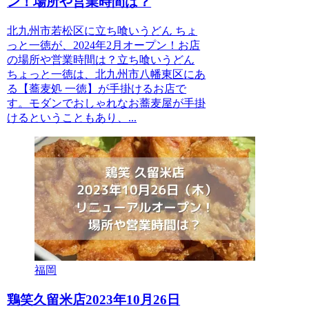
ン！場所や営業時間は？
北九州市若松区に立ち喰いうどん ちょ
っと一徳が、2024年2月オープン！お店
の場所や営業時間は？立ち喰いうどん
ちょっと一徳は、北九州市八幡東区にあ
る【蕎麦処 一徳】が手掛けるお店で
す。モダンでおしゃれなお蕎麦屋が手掛
けるということもあり、...
福岡
鶏笑久留米店2023年10月26日