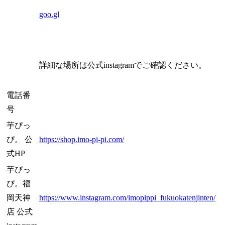
goo.gl
詳細な場所は公式instagramでご確認ください。
電話番
号
芋ぴっ
ぴ。 公
https://shop.imo-pi-pi.com/
式HP
芋ぴっ
ぴ。福
岡天神
https://www.instagram.com/imopippi_fukuokatenjinten/
店 公式