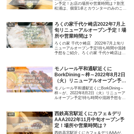
ン予定！お店の場所や営業時間は？割烹
松浦は、個室1卓とカウンターのみのこじ
んまりとしたお店です。JR黒崎駅から徒
歩3分、飲食店などがたくさん入るビルの
1階にオープンします。お店の印象とは裏
ろくの家千代ケ崎店2022年7月上
福岡
腹な明...
旬リニューアルオープン予定！場
所や営業時間は？
ろくの家 千代ケ崎店 2022年7月上旬リ
ニューアルオープン予定!待ち時間や混雑
予想をご紹介。ろくの家 千代ケ崎店は、
豚骨ラーメンのお店です。元々「ろくの
家 千代ケ崎店」が閉店して、味噌ラーメ
ン専門店「みそ太郎 八幡西店」になり、
モノレール平和通駅近くに
福岡
みそ太郎 ...
BorkDining～梓～2022年8月2日
（火）リニューアルオープン予
定！場所や営業時間は？
モノレール平和通駅近くにBorkDining～
梓～が、2022年8月2日（火）リニューア
ルオープン予定!待ち時間や混雑予想を紹
介。BorkDining～梓～は、創作料理の居
酒屋です。極上の料理と旬の食材を堪能
できる大人の隠れ家的お店で、カッ...
西鉄高宮駅近くにカフェ＆デリ
福岡
AAA2022年11月中旬オープン予
定！場所や営業時間は？
西鉄高宮駅近くにカフェ＆デリAAAが、