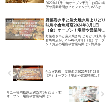
2022年11月中旬オープン予定！お店の場
所や営業時間は？カフェ＆デリAAAは、
ビストロのようなおしゃれなカフェで
す。ビストロ・イタリアンカフェのよう
な外観で、居心地の良い店内を作り上げ
野菜巻き串と炭火焼き鳥よりどり
福岡
ています。コーヒ...
味鳥小倉魚町店2024年3月1日
（金）オープン！場所や営業時間
は？
野菜巻き串と炭火焼き鳥 よりどり味鳥 小
倉魚町店が、2024年3月1日（金）オープ
ン！お店の場所や営業時間は？野菜巻き
串と炭火焼き鳥 よりどり味鳥 小倉魚町店
は、魚町アーケード内にオープンするお
店です。地鶏・焼き鳥・焼きとんを食べ
たい方、最...
うなぎ処柳川屋博多店2022年6月23日
（木）オープン！場所や営業時間は？
サニー福岡桧原店2022年6月23日（木）
オープン！場所や営業時間は？