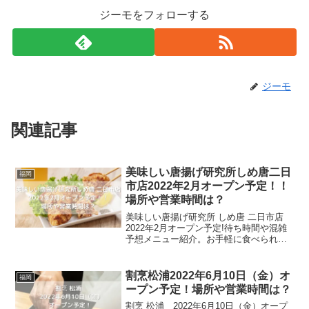
ジーモをフォローする
ジーモ
関連記事
美味しい唐揚げ研究所しめ唐二日
福岡
市店2022年2月オープン予定！！
場所や営業時間は？
美味しい唐揚げ研究所 しめ唐 二日市店
2022年2月オープン予定!待ち時間や混雑
予想メニュー紹介。お手軽に食べられて
みんなが大好きな唐揚げを研究（？）し
ているテイクアウト専門店の唐揚げ屋が
オープンします。イオン二日市店と大勢
割烹松浦2022年6月10日（金）オ
福岡
の人が行き交う...
ープン予定！場所や営業時間は？
割烹 松浦 2022年6月10日（金）オープ