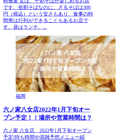
粉蕎麦 玄は、十割そばが楽しめるお店
です。拾割そばなのに、ざるそばは300
円（税込）という安さもあり、食事の時
間帯は行列ができることもあるお店で
す。昼はランチ、...
福岡
六ノ家八女店2022年1月下旬オー
プン予定！！場所や営業時間は？
六ノ家 八女店 2022年1月下旬オープン
予定!待ち時間や混雑予想メニュー紹