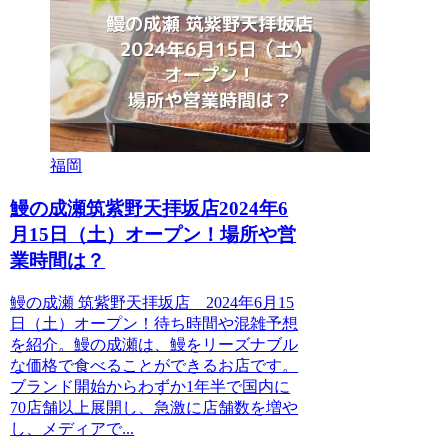
福岡
鰻の成瀬筑紫野天拝坂店2024年6
月15日（土）オープン！場所や営
業時間は？
鰻の成瀬 筑紫野天拝坂店 2024年6月15
日（土）オープン！待ち時間や混雑予想
を紹介。鰻の成瀬は、鰻をリーズナブル
な価格で食べることができるお店です。
ブランド開始からわずか1年半で国内に
70店舗以上展開し、急激に店舗数を増や
し、メディアで...