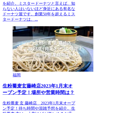
を紹介。ミスタードーナツと言えば、知
らない人はいないほど身近にある有名な
ドーナツ屋です。創業50年を超えるミス
タードーナツは、...
福岡
生粉蕎麦玄藤崎店2023年1月末オ
ープン予定！場所や営業時間は？
生粉蕎麦 玄 藤崎店 2023年1月末オープ
ン予定！待ち時間や混雑予想を紹介。生