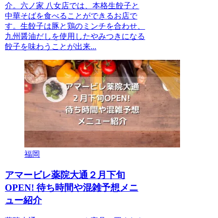
介。六ノ家 八女店では、本格生餃子と
中華そばを食べることができるお店で
す。生餃子は豚と鶏のミンチを合わせ、
九州醤油だしを使用したやみつきになる
餃子を味わうことが出来...
福岡
アマービレ薬院大通２月下旬
OPEN! 待ち時間や混雑予想メニ
ュー紹介