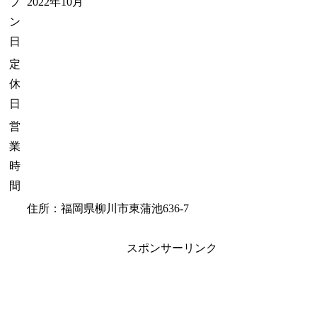
プ
2022年10月
ン
日
定
休
日
営
業
時
間
住所：福岡県柳川市東蒲池636-7
スポンサーリンク