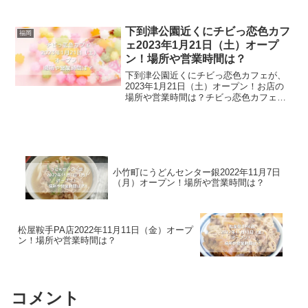
入った場所にオープンするお寿司屋さん
です。綺麗な白の外観と落ち着いた黒の
内装に仕上がったお洒落なお寿司屋は、
下到津公園近くにチビっ恋色カフ
福岡
カウンター8...
ェ2023年1月21日（土）オープ
ン！場所や営業時間は？
下到津公園近くにチビっ恋色カフェが、
2023年1月21日（土）オープン！お店の
場所や営業時間は？チビっ恋色カフェ
は、TVやSNSでも話題の恋寿華堂の商品
を取り扱うカフェです。恋寿華堂と言え
ば、和洋菓子を取り扱うお店ですが、な
かでも人気がある...
小竹町にうどんセンター銀2022年11月7日
（月）オープン！場所や営業時間は？
松屋鞍手PA店2022年11月11日（金）オープ
ン！場所や営業時間は？
コメント