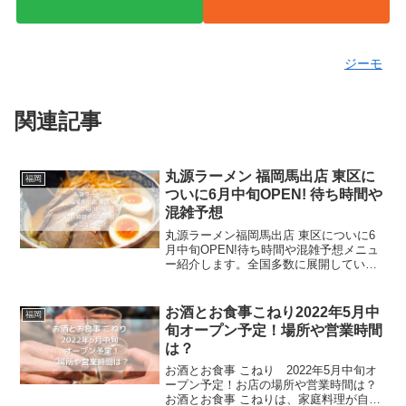
ジーモ
関連記事
丸源ラーメン 福岡馬出店 東区に
福岡
ついに6月中旬OPEN! 待ち時間や
混雑予想
丸源ラーメン福岡馬出店 東区についに6
月中旬OPEN!待ち時間や混雑予想メニュ
ー紹介します。全国多数に展開している
丸源ラーメンは福岡県内でも7店舗ありま
す。これまで数々の店舗を展開してきま
したが、ついに東区エリアに8店舗目とし
お酒とお食事こねり2022年5月中
福岡
て、丸源ラーメ...
旬オープン予定！場所や営業時間
は？
お酒とお食事 こねり 2022年5月中旬オ
ープン予定！お店の場所や営業時間は？
お酒とお食事 こねりは、家庭料理が自慢