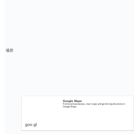
場所
Google Maps
Find local businesses, view maps and get driving directions in
Google Maps.
goo.gl