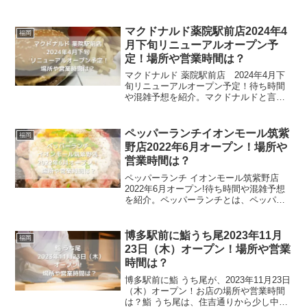
の居酒屋です。県道577号線に面している
お店は、無料駐車場も完備しているの
で、昼でも夜でも立ち寄りやすくなって
マクドナルド薬院駅前店2024年4
福岡
います。そんな...
月下旬リニューアルオープン予
定！場所や営業時間は？
マクドナルド 薬院駅前店 2024年4月下
旬リニューアルオープン予定！待ち時間
や混雑予想を紹介。マクドナルドと言え
ば、誰もが知っている日本で有名なファ
ストフード店です。レギュラーメニュー
の他に、朝や夜の時間帯のメニューも好
ペッパーランチイオンモール筑紫
福岡
評で、時間帯関係な...
野店2022年6月オープン！場所や
営業時間は？
ペッパーランチ イオンモール筑紫野店
2022年6月オープン!待ち時間や混雑予想
を紹介。ペッパーランチとは、ペッパー
ライスを中心に提供しているステーキ屋
です。アメリカの広大な草原で母親牛の
食べる餌から徹底管理して育てられたア
博多駅前に鮨うち尾2023年11月
福岡
ンガス牛は、柔ら...
23日（木）オープン！場所や営業
時間は？
博多駅前に鮨 うち尾が、2023年11月23日
（木）オープン！お店の場所や営業時間
は？鮨 うち尾は、住吉通りから少し中に