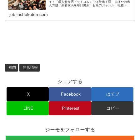
イト「求人飲食店ドットコム」では巻串ト酒 まぼやの求
人の他、新着求人を毎日更新！お店のジャンル・職種・身
に付くスキルなどから、あなたの希望のお仕事が見つかり
ます。
job.inshokuten.com
福岡
開店情報
シェアする
X
Facebook
はてブ
LINE
Pinterest
コピー
ジーモをフォローする