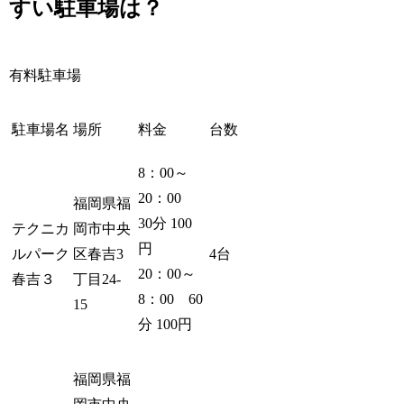
すい駐車場は？
有料駐車場
駐車場名
場所
料金
台数
8：00～
20：00
福岡県福
30分 100
テクニカ
岡市中央
円
ルパーク
区春吉3
4台
20：00～
春吉３
丁目24-
8：00 60
15
分 100円
福岡県福