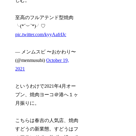
しむ。
至高のフルアテンド型焼肉
╰(*´︶`*)╯♡
pic.twitter.com/kyyAafrIJc
— メンムスビ 〜おかわり〜
(@menmusubi)
October 19,
2021
というわけで2021年4月オー
プン、焼肉ヨーコ＠港へ１ヶ
月振りに。
こちらは春吉の人気店、焼肉
すどうの新業態。すどうはフ