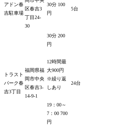
岡市中央
アドン春
30分 100
区春吉3
5台
吉駐車場
円
丁目24-
30
30分 200
円
12時間最
大900円
福岡県福
トラスト
※繰り返
岡市中央
パーク春
24台
しあり
区春吉3-
吉3丁目
14-9-1
19：00～
7：00 700
円