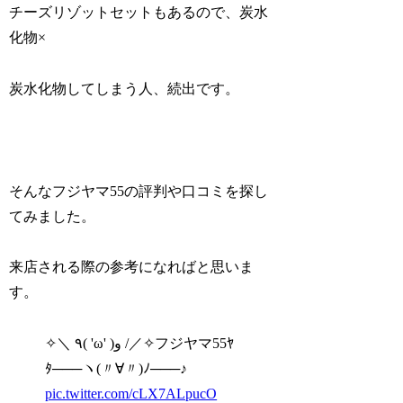
チーズリゾットセットもあるので、炭水
化物×
炭水化物してしまう人、続出です。
そんなフジヤマ55の評判や口コミを探し
てみました。
来店される際の参考になればと思いま
す。
✧＼ ٩( 'ω' )و /／✧フジヤマ55ﾔ
ﾀ───ヽ(〃∀〃)ﾉ───♪
pic.twitter.com/cLX7ALpucO