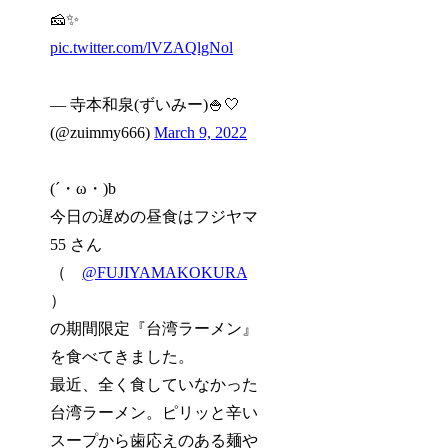
🧀✨
pic.twitter.com/lVZAQlgNol
— 寺本和泉(ずいみー)🍚🤍
(@zuimmy666)
March 9, 2022
(´・ω・)b
今日の遅めの昼食はフジヤマ
55 さん
（
@FUJIYAMAKOKURA
）
の期間限定『台湾ラーメン』
を食べてきました。
最近、全く食していなかった
台湾ラーメン。ピリッと辛い
スープから歯応えのある麺や