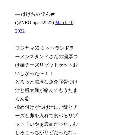
— はげちゃびん🐗
(@NEOinpact2525)
March 10,
2022
フジヤマ55 ミッドランドラ
ーメンスタンドさんの濃厚つ
け麺チーズリゾットセットお
いしかった〜！！
どろっと濃厚な魚介豚骨つけ
汁と極太麺が絡んでもうたま
らん😍
極め付けがつけ汁にご飯とチ
ーズと卵を入れて食べるリゾ
ット！いやぁ最高だった…む
しろこっちがサビだったな…