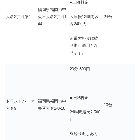
■上限料金
福岡県福岡市中
大名2丁目第4
央区大名2丁目1-
24台
入庫後12時間以
44
内2400円
※最大料金は繰
り返し適用とな
ります。
20分 300円
■上限料金
トラストパーク
福岡県福岡市中
13台
大名9
央区大名2-8-18
24時間最大2,500
円
※繰り返しあり