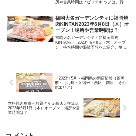
所や営業時間は？ビフテキ ツノは、行橋
市にある「本格手作りレストラン さん・
はろー」を手掛ける会社の新店舗です。
和テイストのステーキ屋で、基本メニュ
福岡大名ガーデンシティに福岡焼
福岡
ーは3種類の...
肉KINTAN2023年6月8日（木）オ
ープン！場所や営業時間は？
福岡大名ガーデンシティに福岡焼肉
KINTANが、2023年6月8日（木）オープ
ン！待ち時間や混雑予想をご紹介。焼肉
KINTANは、肉好きを魅了してやまないお
店です。コスパが良く、美味しい焼肉が
食べられるオシャレな焼肉屋ということ
で、ランチか...
＜2023年5月＞福岡県の閉店情報（福岡
市・北九州・久留米・西区・南区・その
他エリア）
本格焼き鳥食べ放題さかえ商店天拝坂店
2023年6月1日（木）オープン！場所や営
業時間は？
コメント