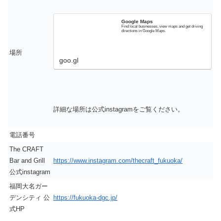
Google Maps
Find local businesses, view maps and get driving
directions in Google Maps.
場所
goo.gl
詳細な場所は公式instagramをご覧ください。
電話番号
The CRAFT
Bar and Grill
https://www.instagram.com/thecraft_fukuoka/
公式instagram
福岡大名ガー
デンシティ 公
https://fukuoka-dgc.jp/
式HP