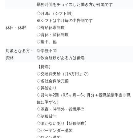
勤務時間をチョイスした働き方が可能です
◇月8日（シフト制）
※シフトは半月毎の申告制です
休日・休暇
◇有給休暇制度
◇育休・産休制度
◇慶弔、他
対象となる方・
◎学歴不問
資格
◎飲食経験がある方は優遇
【待遇】
◇交通費支給（月5万円まで）
◇各社会保険完備
◇昇給あり
◇賞与年2回（0.5ヶ月～6ヶ月分＋役職業績手当※職
位に準ずる）
◇深夜・時間外・役職手当
◇制服貸与
◇まかないあり【研修制度】
◇バーテンダー講習
◇ワイン講習