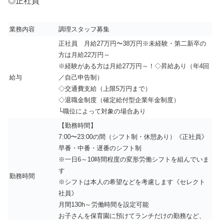
◎正社員
業務内容
調理スタッフ募集
正社員 月給27万円〜38万円
※未経験・第二新卒の
方は月給22万円～
※経験がある方は月給27万円～！
◇昇給あり（年4回
給与
／自己申告制）
◇交通費支給（上限5万円まで）
◇退職金制度（確定給付型企業年金制度）
└職位によって対象の場合あり
【勤務時間】
7:00〜23:00の間（シフト制・休憩あり）《正社員》
早番・中番・遅番のシフト制
※一日6～10時間程度の変形労働シフトを組んでいま
す
勤務時間
※シフトは本人の希望などを考慮します《セレクト
社員》
月間130h～労働時間を設定可能
お子さんを保育園に預けてランチだけの勤務など、