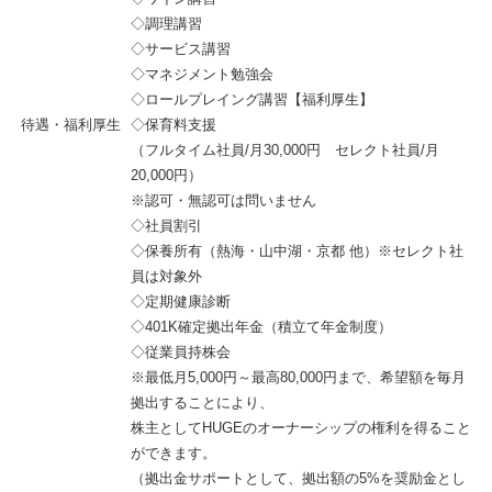
◇調理講習
◇サービス講習
◇マネジメント勉強会
◇ロールプレイング講習【福利厚生】
待遇・福利厚生
◇保育料支援
（フルタイム社員/月30,000円 セレクト社員/月
20,000円）
※認可・無認可は問いません
◇社員割引
◇保養所有（熱海・山中湖・京都 他）※セレクト社
員は対象外
◇定期健康診断
◇401K確定拠出年金（積立て年金制度）
◇従業員持株会
※最低月5,000円～最高80,000円まで、希望額を毎月
拠出することにより、
株主としてHUGEのオーナーシップの権利を得ること
ができます。
（拠出金サポートとして、拠出額の5%を奨励金とし