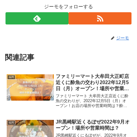
ジーモをフォローする
ジーモ
関連記事
ファミリーマート大牟田大正町店
福岡
近くに酔魚の交わり2022年12月5
日（月）オープン！場所や営業時
間は
ファミリーマート 大牟田大正店近くに酔
魚の交わりが、2022年12月5日（月）オ
ープン！お店の場所や営業時間は？酔魚
の交わりは、大牟田市にオープンするお
店です。落ち着いた雰囲気の個室で、テ
ーブル席という事で、足が痛くなくてち
JR黒崎駅近くるぽぜ2022年9月オ
福岡
ょっと嬉しいと思...
ープン！場所や営業時間は？
JR黒崎駅近くにるぽぜが、2022年9月オ