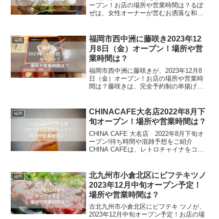
ープン！お店の場所や営業時間は？るぽ
ぜは、女性オーナーが営むお洒落な和カ
フェです。古民家を改装したお洒落なお
店では、軽食を始め、スイーツも楽しむ
ことが出来ます。執筆現在SNSなどがな
福岡市西中洲に藤咲き2023年12
福岡
く、求人サイトか...
月8日（金）オープン！場所や営
業時間は？
福岡市西中洲に藤咲きが、2023年12月8
日（金）オープン！お店の場所や営業時
間は？藤咲きは、完全予約制の串揚げ屋
です。カウンター席には、小さい生簀が
用意され、中には牡蠣やアワビ、海老な
どがいます。VIP席も用意されているの
CHINACAFE大名店2022年8月下
福岡
で、特別な日に利...
旬オープン！場所や営業時間は？
CHINA CAFE 大名店 2022年8月下旬オ
ープン!待ち時間や混雑予想をご紹介
CHINA CAFEは、レトロチャイナをコン
セプトにしたオシャレな中国茶カフェで
す。2店舗目となる大名店がオープンしま
すが、大名店限定のお茶やスイーツをメ
北九州市小倉北区にビフテキツノ
福岡
ニ...
2023年12月中旬オープン予定！
場所や営業時間は？
古北九州市小倉北区にビフテキ ツノが、
2023年12月中旬オープン予定！お店の場