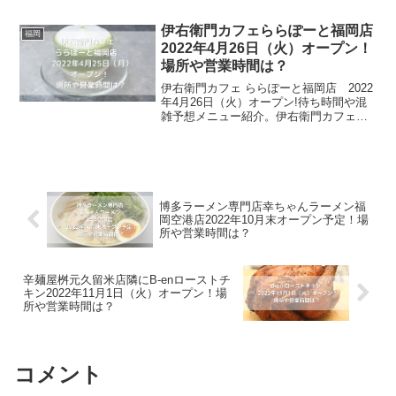
の記事では、そんな因幡うどんのメニュ
ー、そして混雑予想などをまとめていき
伊右衛門カフェららぽーと福岡店
福岡
ます。因幡うどん 月隈につ...
2022年4月26日（火）オープン！
場所や営業時間は？
伊右衛門カフェ ららぽーと福岡店 2022
年4月26日（火）オープン!待ち時間や混
雑予想メニュー紹介。伊右衛門カフェで
は、京都の老舗茶舗「福寿園」が厳選し
た茶葉を贅沢に使用した日本茶メニュー
を堪能することが出来るお店です。全国
で6店舗目、福...
博多ラーメン専門店幸ちゃんラーメン福
岡空港店2022年10月末オープン予定！場
所や営業時間は？
辛麺屋桝元久留米店隣にB-enローストチ
キン2022年11月1日（火）オープン！場
所や営業時間は？
コメント