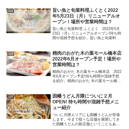
開する誰もが知っているお店です。日本
にオープンしてから50年以上も愛される
旨い魚と旬菜料理ふくとく2022
福岡
フラ...
年5月23日（月）リニューアルオ
ープン！場所や営業時間は？
旨い魚と旬菜料理 ふくとく 2022年5月
23日（月）リニューアルオープン!待ち時
間や混雑予想を紹介。旨い魚と旬菜料理
ふくとくは、新鮮なふぐと美味しいお酒
を楽しむことが出来るお店です。北九州
で獲れる活きの良い鮮魚が自慢で、日本
精肉のおがた木の葉モール橋本店
福岡
酒ソムリエで...
2022年6月オープン予定！場所や
営業時間は？
精肉のおがた 木の葉モール橋本店 2022
年6月オープン予定!待ち時間や混雑予想
を紹介。精肉のおがた 木の葉モール橋本
店は、黒毛和牛＆寿司食べ放題のお店で
す。お寿司はオーダーが入ってから握る
こだわりで、インスタ映えする料理が次
因幡うどん月隈についに２月
福岡
から次へと出て...
OPEN! 待ち時間や混雑予想メニ
ュー紹介
ついに月隈エリアにも因幡うどんが登場
します。今まで様々な店舗を展開してき
た因幡うどんの新店舗ということもあ
り、期待と注目が集まっています。今回