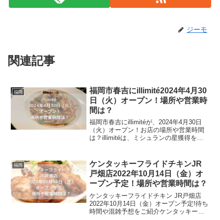
ジーモ
関連記事
福岡市春吉にillimité2024年4月30
福岡
日（火）オープン！場所や営業時
間は？
福岡市春吉にillimitéが、2024年4月30日
（火）オープン！お店の場所や営業時間
は？illimitéは、ミシュランの星獲得を目
指しているフレンチをベースに、和食や
中華のエッセンスを取り入れたイノベー
ティブなフュージョンのお店です。季...
ケンタッキーフライドチキンJR
福岡
戸畑店2022年10月14日（金）オ
ープン予定！場所や営業時間は？
ケンタッキーフライドチキン JR戸畑店
2022年10月14日（金）オープン予定!待ち
時間や混雑予想をご紹介ケンタッキーフ
ライドチキンは、全国に1000店舗以上展