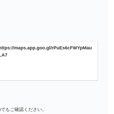
https://maps.app.goo.gl/rPuEs6cFWYpMau
LA7
ramでもご確認ください。