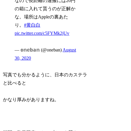
なので長距離の運搬には20円
の箱に入れて貰うのが正解か
な。場所はAppleの裏あた
り。
#黄白白
pic.twitter.com/c5FYMk2jUv
— 𝕠𝕟𝕖𝕓𝕒𝕟 (@oneban)
August
30, 2020
写真でも分かるように、日本のカステラ
と比べると
かなり厚みがありますね。