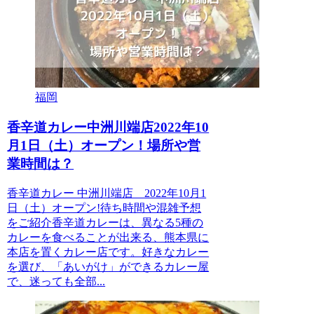
福岡
香辛道カレー中洲川端店2022年10
月1日（土）オープン！場所や営
業時間は？
香辛道カレー 中洲川端店 2022年10月1
日（土）オープン!待ち時間や混雑予想
をご紹介香辛道カレーは、異なる5種の
カレーを食べることが出来る、熊本県に
本店を置くカレー店です。好きなカレー
を選び、「あいがけ」ができるカレー屋
で、迷っても全部...