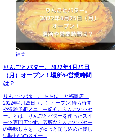
福岡
りんごとバター。2022年4月25日
（月）オープン！場所や営業時間
は？
りんごとバター。 ららぽーと福岡店
2022年4月25日（月）オープン!待ち時間
や混雑予想メニュー紹介。りんごとバタ
ー。とは、りんごとバターを使ったスイ
ーツ専門店です。芳醇なりんごとバター
の美味しさを、ぎゅっと閉じ込めた優し
い味わいのスイー...