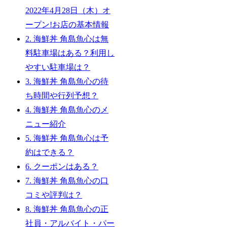
2022年4月28日（木）オ
ープン!お店の基本情報
2.
海鮮丼 角島魚心は無
料駐車場はある？利用し
やすい駐車場は？
3.
海鮮丼 角島魚心の待
ち時間や行列予想？
4.
海鮮丼 角島魚心のメ
ニュー紹介
5.
海鮮丼 角島魚心は予
約はできる？
6.
クーポンはある？
7.
海鮮丼 角島魚心の口
コミや評判は？
8.
海鮮丼 角島魚心の正
社員・アルバイト・パー