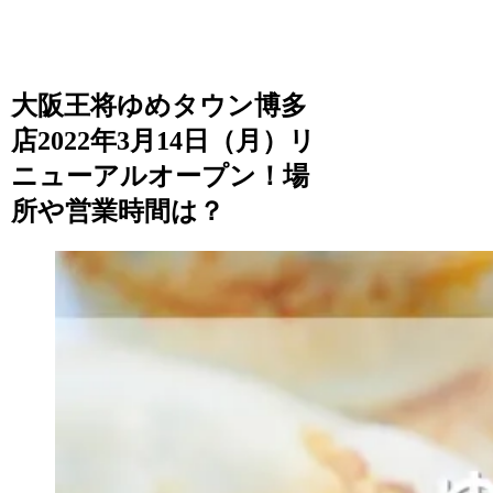
大阪王将ゆめタウン博多
店2022年3月14日（月）リ
ニューアルオープン！場
所や営業時間は？