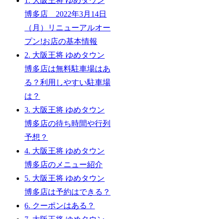
1.
大阪王将 ゆめタウン
博多店 2022年3月14日
（月）リニューアルオー
プン!お店の基本情報
2.
大阪王将 ゆめタウン
博多店は無料駐車場はあ
る？利用しやすい駐車場
は？
3.
大阪王将 ゆめタウン
博多店の待ち時間や行列
予想？
4.
大阪王将 ゆめタウン
博多店のメニュー紹介
5.
大阪王将 ゆめタウン
博多店は予約はできる？
6.
クーポンはある？