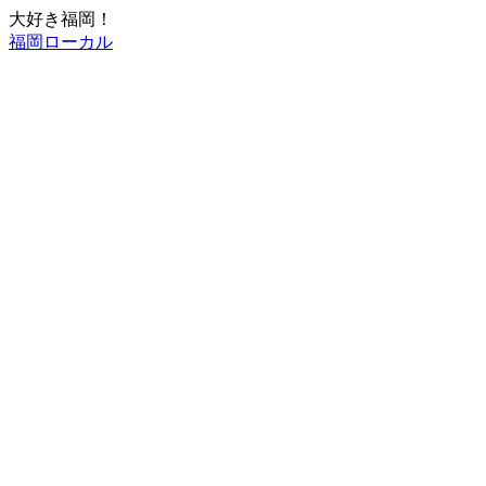
大好き福岡！
福岡ローカル