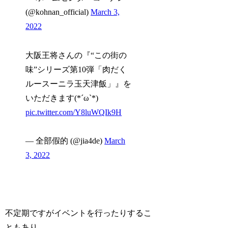
(@kohnan_official)
March 3,
2022
大阪王将さんの『“この街の
味”シリーズ第10弾「肉だく
ルースーニラ玉天津飯」』を
いただきます(*´ω`*)
pic.twitter.com/Y8luWQIk9H
— 全部假的 (@jia4de)
March
3, 2022
不定期ですがイベントを行ったりするこ
ともあり、