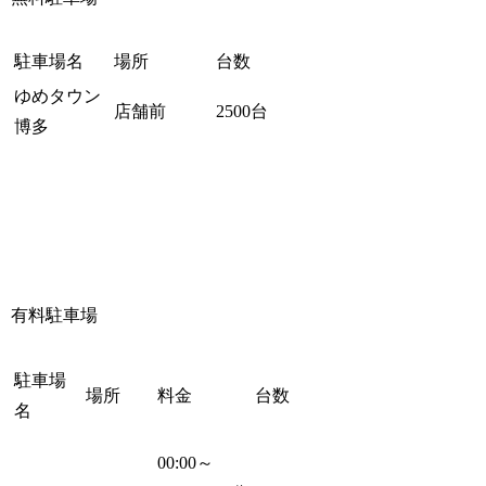
駐車場名
場所
台数
ゆめタウン
店舗前
2500台
博多
有料駐車場
駐車場
場所
料金
台数
名
00:00～