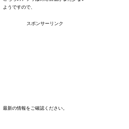
ようですので、
スポンサーリンク
最新の情報をご確認ください。