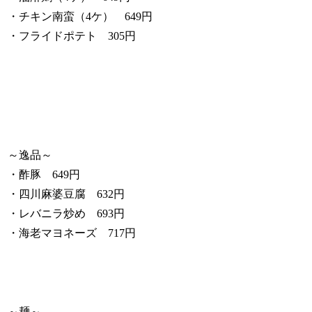
・チキン南蛮（4ケ） 649円
・フライドポテト 305円
～逸品～
・酢豚 649円
・四川麻婆豆腐 632円
・レバニラ炒め 693円
・海老マヨネーズ 717円
～麺～