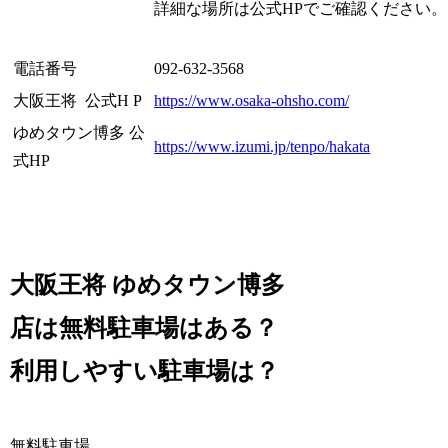
詳細な場所は公式HPでご確認ください。
電話番号
092-632-3568
大阪王将 公式H P
https://www.osaka-ohsho.com/
ゆめタウン博多 公
https://www.izumi.jp/tenpo/hakata
式HP
大阪王将 ゆめタウン博多
店は無料駐車場はある？
利用しやすい駐車場は？
無料駐車場