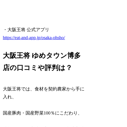
・大阪王将 公式アプリ
https://eat-and-app.jp/osaka-ohsho/
大阪王将 ゆめタウン博多
店の口コミや評判は？
大阪王将では、食材を契約農家から手に
入れ、
国産豚肉・国産野菜100％にこだわり、