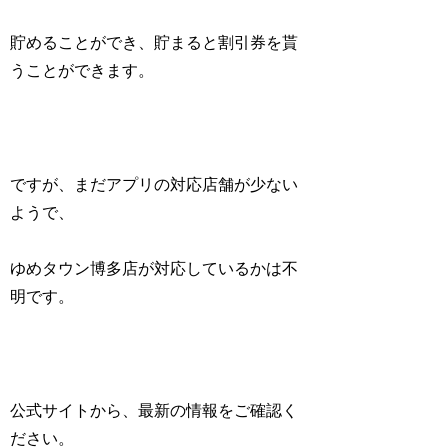
貯めることができ、貯まると割引券を貰
うことができます。
ですが、まだアプリの対応店舗が少ない
ようで、
ゆめタウン博多店が対応しているかは不
明です。
公式サイトから、最新の情報をご確認く
ださい。