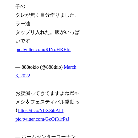
子の
タレが無く自分作りました。
ラー油
タップリ入れた。腹がいっぱ
いです
pic.twitter.com/RINoHRElrl
— 888tokio (@888tkio)
March
3, 2022
お腹減ってきてますよね😏✨
メシ🌟フェスティバル発動っ
❗️
https://t.co/YbX8ihAlrI
pic.twitter.com/GcQf31rPsJ
— ホームセンターコーナン