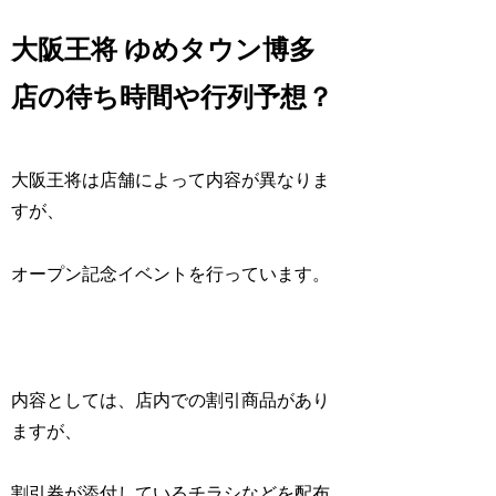
大阪王将 ゆめタウン博多
店の待ち時間や行列予想？
大阪王将は店舗によって内容が異なりま
すが、
オープン記念イベントを行っています。
内容としては、店内での割引商品があり
ますが、
割引券が添付しているチラシなどを配布