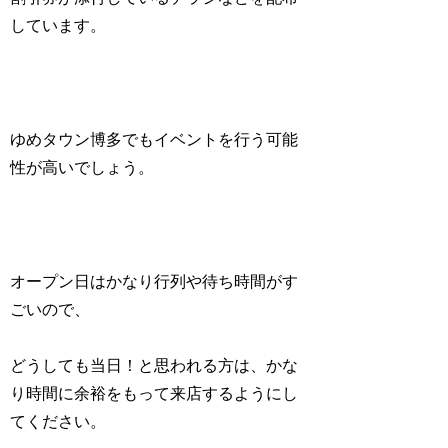
しています。
ゆめタウン博多でもイベントを行う可能
性が高いでしょう。
オープン日はかなり行列や待ち時間がす
ごいので、
どうしても当日！と思われる方は、かな
り時間に余裕をもって来店するようにし
てください。