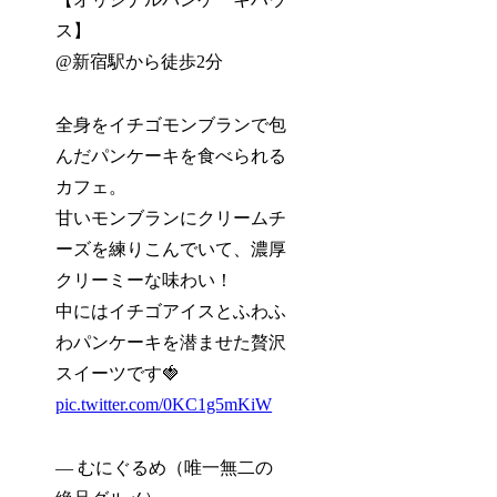
ス】
@新宿駅から徒歩2分
全身をイチゴモンブランで包
んだパンケーキを食べられる
カフェ。
甘いモンブランにクリームチ
ーズを練りこんでいて、濃厚
クリーミーな味わい！
中にはイチゴアイスとふわふ
わパンケーキを潜ませた贅沢
スイーツです🍓
pic.twitter.com/0KC1g5mKiW
— むにぐるめ（唯一無二の