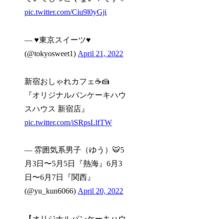
pic.twitter.com/Ciu9l0yGji
— ♥東京スイーツ♥
(@tokyosweet1)
April 21, 2022
新宿おしゃれカフェ☕️🍰
『オリジナルパンケーキハウ
スハウス 新宿店』
pic.twitter.com/iSRpsLlfTW
— 雰囲気系男子（ゆう）🐯5
月3日〜5月5日『熱海』6月3
日〜6月7日『関西』
(@yu_kun6066)
April 20, 2022
【オリジナルパンケーキハウ