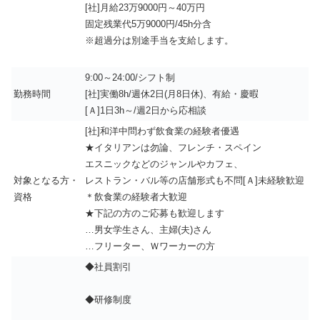
[社]月給23万9000円～40万円
固定残業代5万9000円/45h分含
※超過分は別途手当を支給します。
9:00～24:00/シフト制
勤務時間
[社]実働8h/週休2日(月8日休)、有給・慶暇
[Ａ]1日3h～/週2日から応相談
[社]和洋中問わず飲食業の経験者優遇
★イタリアンは勿論、フレンチ・スペイン
エスニックなどのジャンルやカフェ、
対象となる方・
レストラン・バル等の店舗形式も不問[Ａ]未経験歓迎
資格
＊飲食業の経験者大歓迎
★下記の方のご応募も歓迎します
…男女学生さん、主婦(夫)さん
…フリーター、Ｗワーカーの方
◆社員割引
◆研修制度