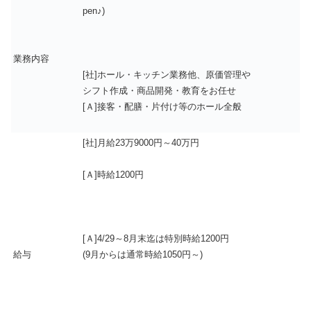
pen♪)
業務内容
[社]ホール・キッチン業務他、原価管理や
シフト作成・商品開発・教育をお任せ
[Ａ]接客・配膳・片付け等のホール全般
[社]月給23万9000円～40万円
[Ａ]時給1200円
[Ａ]4/29～8月末迄は特別時給1200円
給与
(9月からは通常時給1050円～)