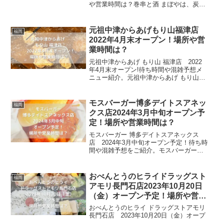
や営業時間は？巻串と酒 まぼやは、炭火
巻き串酒場です。既存店は、焼き鳥業態
のまぼ家ですが、今回は炭火で仕上げた
絶品巻き串と、朝挽きの新鮮な鶏肉を使
元祖中津からあげもり山福津店
福岡
った焼き鳥を食べ...
2022年4月末オープン！場所や営
業時間は？
元祖中津からあげ もり山 福津店 2022
年4月末オープン!待ち時間や混雑予想メ
ニュー紹介。元祖中津からあげ もり山は
全国に店舗を展開する、秘伝のタレで味
付けしたから揚げを食べることが出来る
お店です。塩をベースにショウガや何種
モスバーガー博多デイトスアネッ
福岡
類もの調味料と...
クス店2024年3月中旬オープン予
定！場所や営業時間は？
モスバーガー 博多デイトスアネックス
店 2024年3月中旬オープン予定！待ち時
間や混雑予想をご紹介。モスバーガー
は、日本国内シェア2位のハンバーガーシ
ョップです。健康志向のメニューが多
く、日本発祥ということもあり、日本人
おべんとうのヒライドラッグスト
福岡
の味覚にあった味付け...
アモリ長門石店2023年10月20日
（金）オープン予定！場所や営業
時間は？
おべんとうのヒライ ドラッグストアモリ
長門石店 2023年10月20日（金）オープ