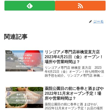
ジーモ
関連記事
リンゴアメ専門店林檎堂直方店
福岡
2023年4月21日（金）オープン！
場所や営業時間は？
リンゴアメ専門店 林檎堂 直方店 2023
年4月21日（金）オープン！待ち時間や混
雑予想を紹介。リンゴアメ専門店 林檎堂
は、プロの目利きで選んだ美味しいリン
ゴを使ったリンゴアメのテイクアウト専
門です。凄く甘いリンゴにアメとトッピ
薬院公園目の前に巻串と酒まぼや
福岡
ングを施して...
2022年11月末オープン予定！場
所や営業時間は？
薬院公園目の前に巻串と酒 まぼやが、
2022年11月末オープン予定！お店の場所