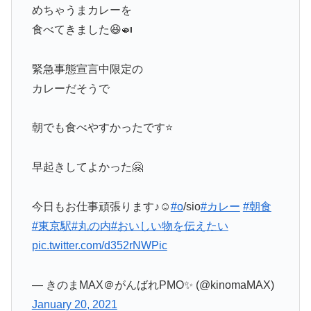
めちゃうまカレーを
食べてきました😆🍛
緊急事態宣言中限定の
カレーだそうで
朝でも食べやすかったです⭐️
早起きしてよかった🤗
今日もお仕事頑張ります♪☺️
#o
/sio
#カレー
#朝食
#東京駅
#丸の内
#おいしい物を伝えたい
pic.twitter.com/d352rNWPic
— きのまMAX＠がんばれPMO✨ (@kinomaMAX)
January 20, 2021