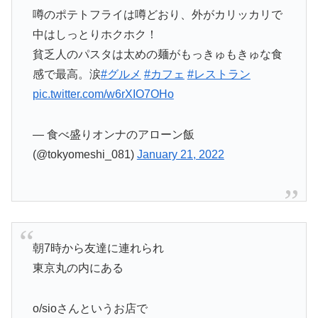
噂のポテトフライは噂どおり、外がカリッカリで
中はしっとりホクホク！
貧乏人のパスタは太めの麺がもっきゅもきゅな食
感で最高。涙
#グルメ
#カフェ
#レストラン
pic.twitter.com/w6rXIO7OHo
— 食べ盛りオンナのアローン飯
(@tokyomeshi_081)
January 21, 2022
朝7時から友達に連れられ
東京丸の内にある
o/sioさんというお店で