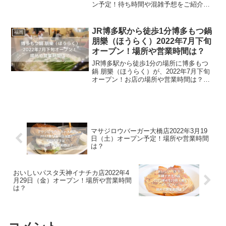
ン予定！待ち時間や混雑予想をご紹介。
おべんとうのヒライとは、熊本・福岡を
中心としてお弁当やお惣菜を販売してい
るお店です。今回はお弁当・惣菜等を扱
JR博多駅から徒歩1分博多もつ鍋
福岡
う調理専門型の...
朋樂（ほうらく）2022年7月下旬
オープン！場所や営業時間は？
JR博多駅から徒歩1分の場所に博多もつ
鍋 朋樂（ほうらく）が、2022年7月下旬
オープン！お店の場所や営業時間は？博
多もつ鍋 朋樂（ほうらく）は、もつ鍋を
中心にした博多の美味しいものが食べら
れるお店です。もつ鍋の他、呼子直送の
活きのいいイカ...
マサジロウバーガー大橋店2022年3月19
日（土）オープン予定！場所や営業時間
は？
おいしいパスタ天神イナチカ店2022年4
月29日（金）オープン！場所や営業時間
は？