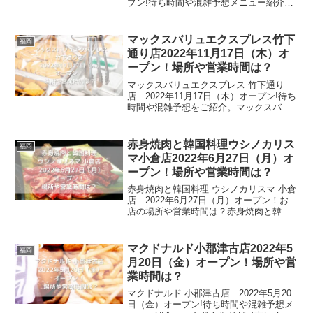
プン!待ち時間や混雑予想メニュー紹介。
幸せの焼肉食べ放題 かみむら牧場とは、
自慢のA4以上の黒毛和牛をお手頃な価格
で食べることが出来る焼肉店です。全卓
マックスバリュエクスプレス竹下
福岡
タッチパ...
通り店2022年11月17日（木）オ
ープン！場所や営業時間は？
マックスバリュエクスプレス 竹下通り
店 2022年11月17日（木）オープン!待ち
時間や混雑予想をご紹介。マックスバリ
ュエクスプレスとは、「シンプル&フレッ
シュ よいものを、手軽に」をコンセプト
に展開する都市型小規模店舗業態です。
赤身焼肉と韓国料理ウシノカリス
福岡
このたび、...
マ小倉店2022年6月27日（月）オ
ープン！場所や営業時間は？
赤身焼肉と韓国料理 ウシノカリスマ 小倉
店 2022年6月27日（月）オープン！お
店の場所や営業時間は？赤身焼肉と韓国
料理ウシノカリスマ 小倉店は、極上の赤
身にこだわった焼肉屋です。インスタ映
えする料理が多く、出てくる度に「お
マクドナルド小郡津古店2022年5
福岡
～！！」と声が...
月20日（金）オープン！場所や営
業時間は？
マクドナルド 小郡津古店 2022年5月20
日（金）オープン!待ち時間や混雑予想メ