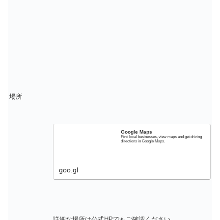
場所
Google Maps
Find local businesses, view maps and get driving
directions in Google Maps.
goo.gl
詳細な場所は公式HPでもご確認ください。