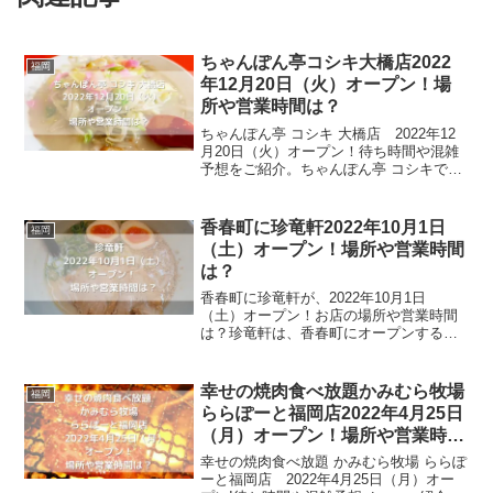
ちゃんぽん亭コシキ大橋店2022
福岡
年12月20日（火）オープン！場
所や営業時間は？
ちゃんぽん亭 コシキ 大橋店 2022年12
月20日（火）オープン！待ち時間や混雑
予想をご紹介。ちゃんぽん亭 コシキで
は、五臓六腑に染みる世界一優しいちゃ
んぽんを食べることができるお店です。4
日間コツコツ煮込んだゴールデンスープ
香春町に珍竜軒2022年10月1日
福岡
で作るちゃん...
（土）オープン！場所や営業時間
は？
香春町に珍竜軒が、2022年10月1日
（土）オープン！お店の場所や営業時間
は？珍竜軒は、香春町にオープンするラ
ーメン屋です。住所を調べると、以前も
同じ名前のラーメン屋がありましたが、
現在は閉店と記載されるので、関係ない
幸せの焼肉食べ放題かみむら牧場
福岡
と思われます。さらに、...
ららぽーと福岡店2022年4月25日
（月）オープン！場所や営業時間
は？
幸せの焼肉食べ放題 かみむら牧場 ららぽ
ーと福岡店 2022年4月25日（月）オー