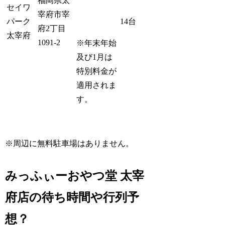
福岡県太
セイワ
宰府市宰
パーク
14台
府2丁目
太宰府
1091-2
※年末年始
及び1月は
特別料金が
適用されま
す。
※周辺に無料駐車場はありません。
みっふぃーおやつ堂 太宰
府店の待ち時間や行列予
想？