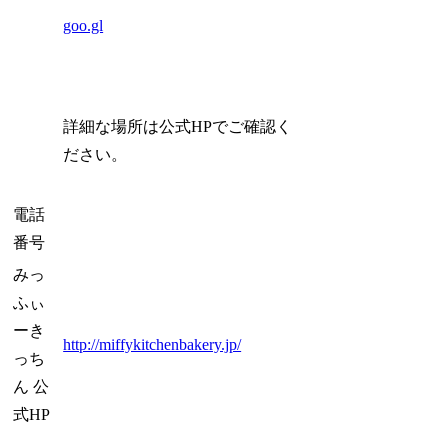
goo.gl
詳細な場所は公式HPでご確認く
ださい。
電話
番号
みっ
ふぃ
ーき
http://miffykitchenbakery.jp/
っち
ん 公
式HP