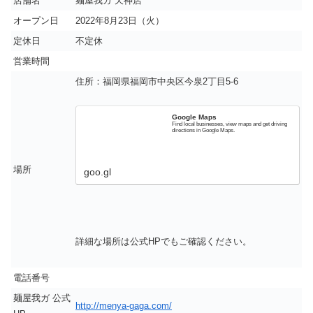
店舗名
麺屋我ガ 天神店
オープン日
2022年8月23日（火）
定休日
不定休
営業時間
住所：福岡県福岡市中央区今泉2丁目5-6
Google Maps
Find local businesses, view maps and get driving
directions in Google Maps.
場所
goo.gl
詳細な場所は公式HPでもご確認ください。
電話番号
麺屋我ガ 公式
http://menya-gaga.com/