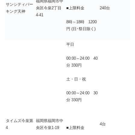
福岡県福岡市中
サンシティパー
央区今泉2丁目
240台
■上限料金
キング天神
4-41
8時～18時 1200
円 (日･祭日除く)
平日
00:00～24:00 40
分 330円
土・日・祝
00:00～24:00 30
分 330円
タイムズ今泉第
福岡県福岡市中
4台
4
央区今泉1-19
■上限料金