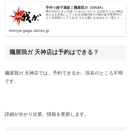
手作り餃子通販｜麺屋我ガ（GAGA）
僕が16のときに出会ったおじいちゃん おばあちゃんの味は
みんなを元気にしてくれる太陽の味その味が必ず世界中の
人々を笑顔にしてくれる そんな願いを込めもう一度人々を
笑顔いっぱいにする為 ２人の味を同じ場所で僕は 守り続
ける全ては 小郡から始ま...
menya-gaga.stores.jp
麺屋我ガ 天神店は予約はできる？
麺屋我ガ 天神店では、予約できるか、現在のところ不明
です。
詳細が分かり次第、情報を更新します。