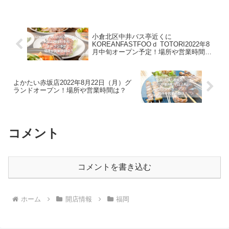
処です。鹿児島県・宮崎県に展開してい
るお店ということで、ボリューム満点の
唐揚げ定食や南...
小倉北区中井バス亭近くに
KOREANFASTFOOｄ TOTORI2022年8
月中旬オープン予定！場所や営業時間
は？
よかたい赤坂店2022年8月22日（月）グ
ランドオープン！場所や営業時間は？
コメント
コメントを書き込む
ホーム
開店情報
福岡