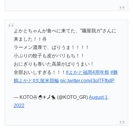
よかとちゃんが食べに来てた、”麺屋我ガ”さんに
来ました！！🍜
ラーメン濃厚で、ばりうま！！！！
小ぶりの餃子も皮がパリもち！！
おにぎりも巻いた高菜がばりうまい！
全部おいしすぎる！！！
#よかと福岡4周年祭
#舞
鶴よかと
#久留米競輪
pic.twitter.com/j3oITFfbdP
— KOTO🍜🐣✈🗾🐤 (@KOTO_GR)
August 1,
2022