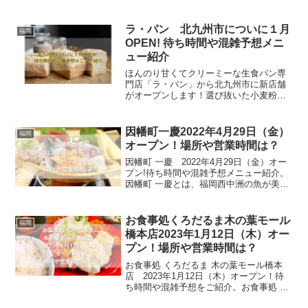
万本以上売り上げる、福岡では有名な焼
き鳥屋です。焼いて、寝かせて、焼いて
を数日繰り返す丹精込めて作る鶏皮は、
ラ・パン 北九州市についに１月
福岡
秘伝のタレがしっか...
OPEN! 待ち時間や混雑予想メニ
ュー紹介
ほんのり甘くてクリーミーな生食パン専
門店「ラ・パン」から北九州市に新店舗
がオープンします！選び抜いた小麦粉と
数種の乳製品、はちみつを使用して優し
い甘さで絶妙な柔らかさに焼き上げた生
食パン。そんな「ラ・パン リバーウォー
因幡町一慶2022年4月29日（金）
福岡
ク北九州店」の記事執筆...
オープン！場所や営業時間は？
因幡町 一慶 2022年4月29日（金）オー
プン!待ち時間や混雑予想メニュー紹介。
因幡町 一慶とは、福岡西中洲の魚が美味
しい和食店『なか尾』、炙りもつ鍋発祥
のもつ鍋店『もつ鍋一慶』、うどん居酒
屋『唄う稲穂』の3店舗の名物料理を食べ
お食事処くろだるま木の葉モール
福岡
られるお店...
橋本店2023年1月12日（木）オー
プン！場所や営業時間は？
お食事処 くろだるま 木の葉モール橋本
店 2023年1月12日（木）オープン！待
ち時間や混雑予想をご紹介。お食事処 く
ろだるまは、福か県内初出店となる食事