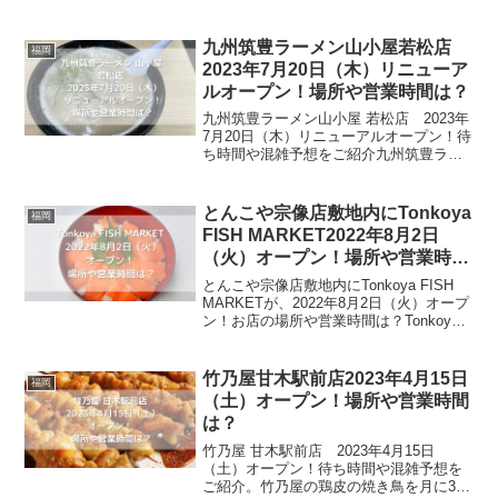
九州筑豊ラーメン山小屋若松店
福岡
2023年7月20日（木）リニューア
ルオープン！場所や営業時間は？
九州筑豊ラーメン山小屋 若松店 2023年
7月20日（木）リニューアルオープン！待
ち時間や混雑予想をご紹介九州筑豊ラー
メン山小屋は、筑豊ラーメンが食べれる
山小屋をイメージしたお店です。筑豊ラ
ーメンとは、博多の豚骨醤油に近いラー
とんこや宗像店敷地内にTonkoya
福岡
メンで、濃厚な...
FISH MARKET2022年8月2日
（火）オープン！場所や営業時間
は？
とんこや宗像店敷地内にTonkoya FISH
MARKETが、2022年8月2日（火）オープ
ン！お店の場所や営業時間は？Tonkoya
FISH MARKETは、とんこや宗像店敷地
内にオープンするテイクアウト専門の魚
屋です。とんこやは創業...
竹乃屋甘木駅前店2023年4月15日
福岡
（土）オープン！場所や営業時間
は？
竹乃屋 甘木駅前店 2023年4月15日
（土）オープン！待ち時間や混雑予想を
ご紹介。竹乃屋の鶏皮の焼き鳥を月に30