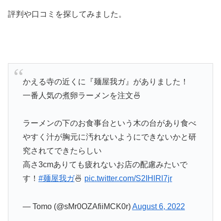
評判や口コミを探してみました。
かえる寺の近くに『麺屋我ガ』がありました！
一番人気の煮卵ラーメンを注文🍜
ラーメンの下のお食事台という木の台があり食べ
やすく汁が胸元に汚れないようにできないかと研
究されてできたらしい
高さ3cmありても疲れないお店の配慮みたいで
す！
#麺屋我ガ
🍜
pic.twitter.com/S2IHlRl7jr
— Tomo (@sMr0OZAfiiMCK0r)
August 6, 2022