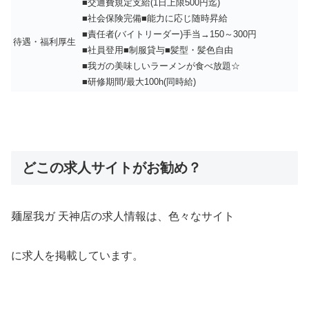
■交通費規定支給(1日上限500円迄)
■社会保険完備■能力に応じ随時昇給
■責任者(バイトリーダー)手当→150～300円
待遇・福利厚生
■社員登用■制服貸与■髪型・髪色自由
■我ガの美味しいラーメンが食べ放題☆
■研修期間/最大100h(同時給)
どこの求人サイトがお勧め？
麺屋我ガ 天神店の求人情報は、色々なサイト
に求人を掲載しています。