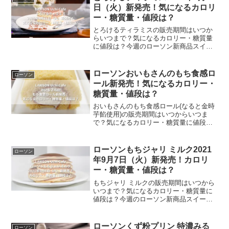
感のマシュマロクリーム...
日（火）新発売！気になるカロリ
ー・糖質量・値段は？
とろけるティラミスの販売期間はいつか
らいつまで？気になるカロリー・糖質量
に値段は？今週のローソン新商品スイー
ツはとろけるティラミスです。北海道産
マスカルポーネとオーストラリア産クリ
ームチーズの2種類を使用した、コクのあ
ローソンおいもさんのもち食感ロ
ローソン
るティラミスクリームに...
ール新発売！気になるカロリー・
糖質量・値段は？
おいもさんのもち食感ロール(なると金時
芋餡使用)の販売期間はいつからいつま
で？気になるカロリー・糖質量に値段
は？今週のローソン新商品スイーツはお
いもさんのもち食感ロール(なると金時芋
餡使用)です。さつまいもが味わえるもち
ローソンもちジャリ ミルク2021
ローソン
食感ロールです。ごろ...
年9月7日（火）新発売！カロリ
ー・糖質量・値段は？
もちジャリ ミルクの販売期間はいつから
いつまで？気になるカロリー・糖質量に
値段は？今週のローソン新商品スイーツ
はもちジャリ ミルクです。地味だけどは
まっちゃう！生地とバタークリームの
「もちっ+ジャリっ」食感をしたどら焼き
ローソンくず粉プリン 特濃みる
ローソン