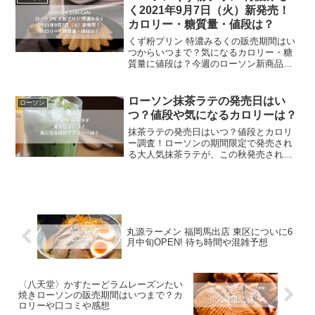
です。今回は、ローソ...
く2021年9月7日（火）新発売！
カロリー・糖質量・値段は？
くず粉プリン 特濃みるくの販売期間はい
つからいつまで？気になるカロリー・糖
質量に値段は？今週のローソン新商品ス
イーツはくず粉プリン 特濃みるくです。
くず粉独特のもちぷる食感に濃厚なミル
クの味わいが口の中に広がるプリンで
ローソン抹茶ラテの発売日はい
ローソン
す。今回は、ローソンの...
つ？値段や気になるカロリーは？
抹茶ラテの発売日はいつ？値段とカロリ
ー調査！ローソンの期間限定で発売され
る大人気抹茶ラテが、この秋発売される
ことになりました。京都の老舗茶屋「森
半」の茶師が厳選した抹茶を使用し、こ
だわりの抹茶の風味とミルクの甘味が調
和し、余韻と香りが広がる...
丸源ラーメン 福岡馬出店 東区についに6
月中旬OPEN! 待ち時間や混雑予想
〈八天堂〉かすたーどラムレーズンたい
焼きローソンの販売期間はいつまで？カ
ロリーや口コミや感想