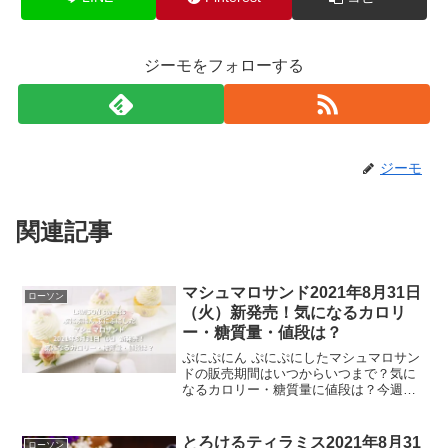
ジーモをフォローする
ジーモ
関連記事
マシュマロサンド2021年8月31日
ローソン
（火）新発売！気になるカロリ
ー・糖質量・値段は？
ぷにぷにん ぷにぷにしたマシュマロサン
ドの販売期間はいつからいつまで？気に
なるカロリー・糖質量に値段は？今週の
ローソンからの新商品スイーツはぷにぷ
にん ぷにぷにしたマシュマロサンドで
す。もちもち食感の生地で、ぷにぷに食
とろけるティラミス2021年8月31
ローソン