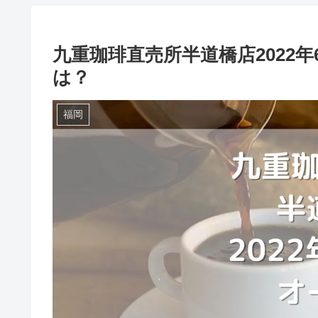
九重珈琲直売所半道橋店2022
は？
福岡