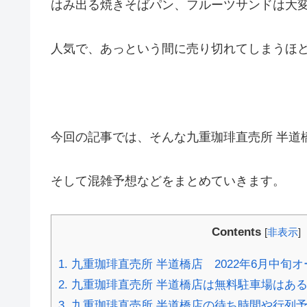
はみ出る焼きそばパン、フルーツサンドは大
人気で、あっという間に売り切れてしまうほ
今回の記事では、そんな九重珈琲直売所 半道
そして混雑予想などをまとめていきます。
Contents
[
非表示
]
1.
九重珈琲直売所 半道橋店 2022年6月中旬
2.
九重珈琲直売所 半道橋店は無料駐車場はあ
3.
九重珈琲直売所 半道橋店の待ち時間や行列