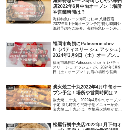
海鮮特急レーン寿司じじや八幡西
福岡
店2022年6月中旬オープン！場所
や営業時間は？
海鮮特急レーン寿司じじや 八幡西店
2022年6月中旬オープン予定!待ち時間や
混雑予想をご紹介。海鮮特急レーン寿司
じじやは、新鮮な魚のお寿司を食べるこ
とが出来るお店です。じじやのじじと
は、熊本県の言葉で「魚」という意味
福岡市鳥飼にPatisserie chez
福岡
で、決しておじいさんの...
h（パティスリー シェ アッシュ）
2024年3月9日（土）オープン！
場所や営業時間は？
福岡市鳥飼にPatisserie chez h（パティ
スリー シェ アッシュ）が、2024年3月9
日（土）オープン！お店の場所や営業時
間は？Patisserie chez h（パティスリー
シェ アッシュ）は、鳥飼5丁目交差点の
ところに新し...
炭火焼二十丸2022年4月中旬オー
福岡
プン予定！場所や営業時間は？
炭火焼 二十丸 2022年4月中旬オープン
予定!待ち時間や混雑予想メニュー紹介。
炭火焼 二十丸とは、本格炭火焼鳥が食べ
られるお店です。20年以上、人気焼き鳥
店で経験を積んだ店主が作る焼き鳥は、
ふっくらジューシーでお酒との相性もバ
松屋行橋中央店2022年1月下旬オ
福岡
ッチリです。...