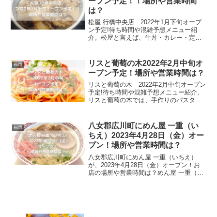
ープン予定！！場所や営業時間
は？
松屋 行橋中央店 2022年1月下旬オープ
ン予定!待ち時間や混雑予想メニュー紹
介。松屋と言えば、牛丼・カレー・定食
を気軽に食べることができるファスト店
です。さらに松屋と言えば、日本の3大牛
丼屋としても有名で、全国41都道府県に
リスと葡萄の木2022年2月中旬オ
福岡
1000店舗を...
ープン予定！場所や営業時間は？
リスと葡萄の木 2022年2月中旬オープン
予定!待ち時間や混雑予想メニュー紹介。
リスと葡萄の木では、手作りのパスタソ
ース・生パスタを食べることができるお
店です。JR行橋駅から徒歩10分ほどの場
所の大通りに面した場所にオープンする
八女郡広川町にめん屋 一重（い
福岡
ということで...
ちえ）2023年4月28日（金）オー
プン！場所や営業時間は？
八女郡広川町にめん屋 一重（いちえ）
が、2023年4月28日（金）オープン！お
店の場所や営業時間は？めん屋 一重（い
ちえ）は、2022年12月31日に閉店した
「つる荘」の味を、屋号を変えて提供し
てしてくれるお店です。つる荘は八女郡
広川町で5...