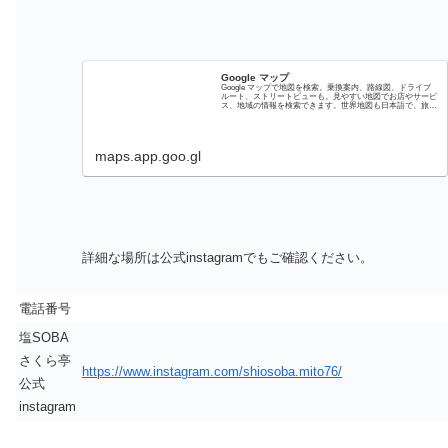
Google マップ
Google マップで地図を検索。乗換案内、路線図、ドライブ
ルート、ストリートビューも。見やすい地図でお店やサービ
ス、地域の情報を検索できます。世界地図も日本語で、旅の
プランにも便利。
maps.app.goo.gl
詳細な場所は公式instagramでもご確認ください。
電話番号
塩SOBA
さくら亭
https://www.instagram.com/shiosoba.mito76/
公式
instagram