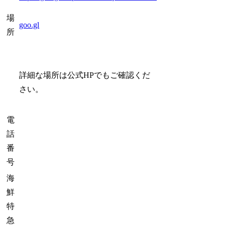
場
goo.gl
所
詳細な場所は公式HPでもご確認くだ
さい。
電
話
番
号
海
鮮
特
急