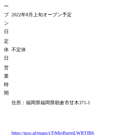
ー
プ
2022年8月上旬オープン予定
ン
日
定
休
不定休
日
営
業
時
間
住所：福岡県福岡県朝倉市甘木371-1
https://goo.gl/maps/zTrMioBqrmLWRTfB6