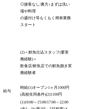
◎接客なし/裏方♪まずは洗い
場や料理
の盛付け等もくもく簡単業務
スタート
(2)＜鮮魚仕込スタッフ(要実
務経験)＞
飲食店/鮮魚店での鮮魚捌き実
務経験者
時給(1)オープン1ヶ月1000円
給与
(高校生同条件)(2)1100円
(1)10:00～15:00/17:00～22:00
(内3～5h/週2日～5日程度)＊