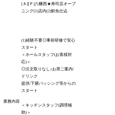
[Ａ][Ｐ]八幡西★寿司店オープ
ニング(1)店内(2)鮮魚仕込
(1)経験不要◎事前研修で安心
スタート
＜ホールスタッフ(お客様対
応)＞
◎注文取りなし♪お席ご案内/
ドリンク
提供/下膳バッシング等からの
スタート
業務内容
＜キッチンスタッフ(調理補
助)＞