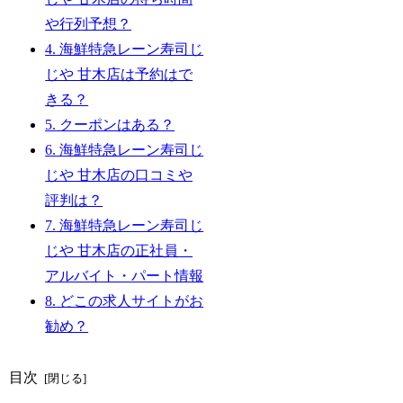
や行列予想？
4.
海鮮特急レーン寿司じ
じや 甘木店は予約はで
きる？
5.
クーポンはある？
6.
海鮮特急レーン寿司じ
じや 甘木店の口コミや
評判は？
7.
海鮮特急レーン寿司じ
じや 甘木店の正社員・
アルバイト・パート情報
8.
どこの求人サイトがお
勧め？
目次