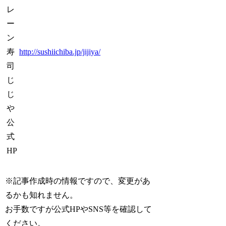
レ
ー
ン
寿
http://sushiichiba.jp/jijiya/
司
じ
じ
や
公
式
HP
※記事作成時の情報ですので、変更があ
るかも知れません。
お手数ですが公式HPやSNS等を確認して
ください。