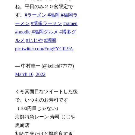
ね。平日のみ２０食限定で
す。
#ラーメン
#福岡
#福岡ラ
ーメン
#博多ラーメン
#ramen
#noodle
#福岡グルメ
#博多グ
ルメ
#じじや
#諸岡
pic.twitter.com/FmgFYCfL9A
— 中村圭一 (@keiichi77777)
March 16, 2022
くそ真面目なツイートした後
で、いつものお寿司です
（100円皿じゃない）
海鮮特急レーン 寿司 じじや
黒崎店
初めて来たけど鮮度良すぎ、