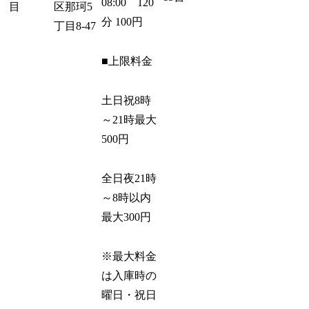
08:00 120
目
区那珂5
分 100円
丁目8-47
■上限料金
土日祝8時
～21時最大
500円
全日夜21時
～8時以内
最大300円
※最大料金
は入庫時の
曜日・祝日