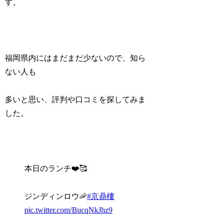
す。
福岡県内にはまだまだ少ないので、知ら
ない人も
多いと思い、評判や口コミを探してみま
した。
本日のランチ❤️🥰
ジンディンロウ🦐
#京鼎樓
pic.twitter.com/BucqNkJhz9