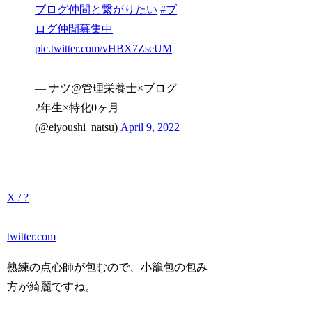
ブログ仲間と繋がりたい
#ブ
ログ仲間募集中
pic.twitter.com/vHBX7ZseUM
— ナツ@管理栄養士×ブログ
2年生×特化0ヶ月
(@eiyoushi_natsu)
April 9, 2022
X / ?
twitter.com
熟練の点心師が包むので、小籠包の包み
方が綺麗ですね。