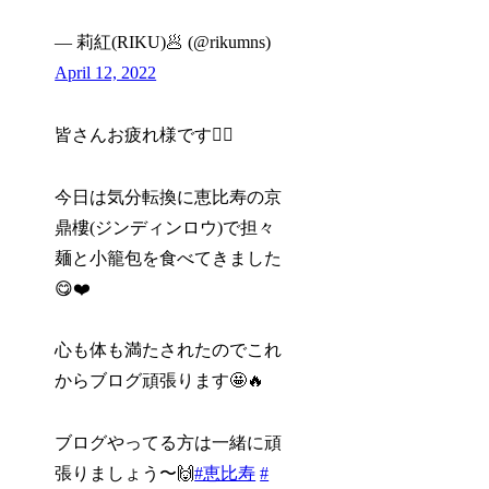
— 莉紅(RIKU)🥟 (@rikumns)
April 12, 2022
皆さんお疲れ様です🙇‍♀
今日は気分転換に恵比寿の京
鼎樓(ジンディンロウ)で担々
麺と小籠包を食べてきました
😋❤️
心も体も満たされたのでこれ
からブログ頑張ります🤩🔥
ブログやってる方は一緒に頑
張りましょう〜🙌
#恵比寿
#