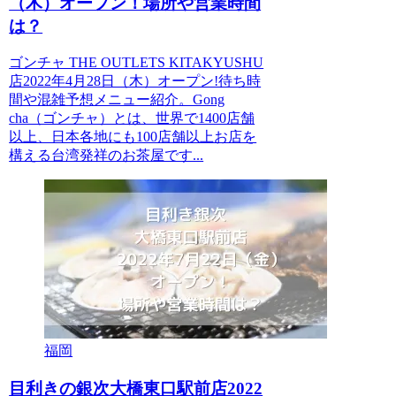
（木）オープン！場所や営業時間
は？
ゴンチャ THE OUTLETS KITAKYUSHU
店2022年4月28日（木）オープン!待ち時
間や混雑予想メニュー紹介。Gong
cha（ゴンチャ）とは、世界で1400店舗
以上、日本各地にも100店舗以上お店を
構える台湾発祥のお茶屋です...
福岡
目利きの銀次大橋東口駅前店2022