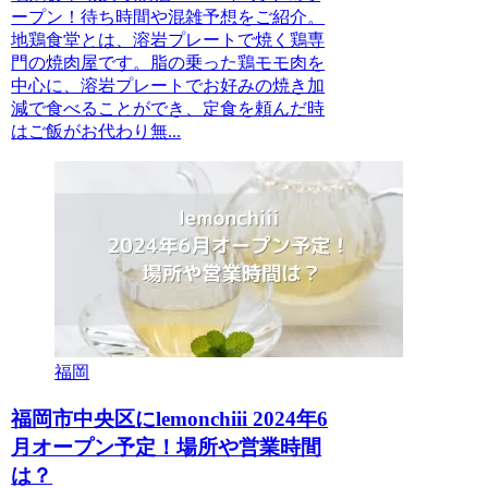
ープン！待ち時間や混雑予想をご紹介。
地鶏食堂とは、溶岩プレートで焼く鶏専
門の焼肉屋です。脂の乗った鶏モモ肉を
中心に、溶岩プレートでお好みの焼き加
減で食べることができ、定食を頼んだ時
はご飯がお代わり無...
福岡
福岡市中央区にlemonchiii 2024年6
月オープン予定！場所や営業時間
は？