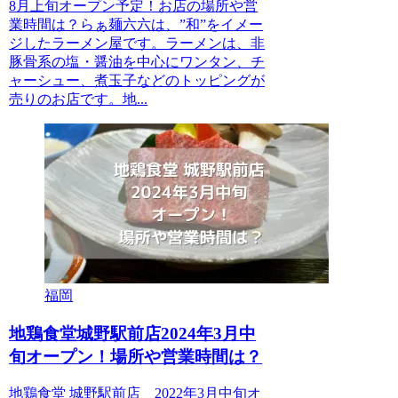
8月上旬オープン予定！お店の場所や営
業時間は？らぁ麺六六は、”和”をイメー
ジしたラーメン屋です。ラーメンは、非
豚骨系の塩・醤油を中心にワンタン、チ
ャーシュー、煮玉子などのトッピングが
売りのお店です。地...
福岡
地鶏食堂城野駅前店2024年3月中
旬オープン！場所や営業時間は？
地鶏食堂 城野駅前店 2022年3月中旬オ