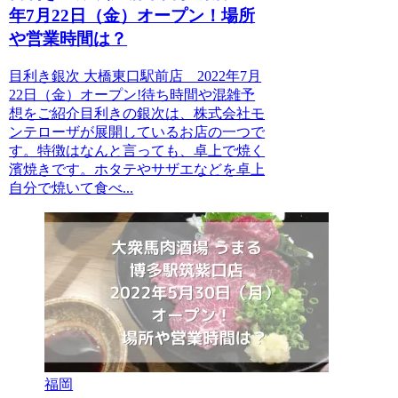
年7月22日（金）オープン！場所
や営業時間は？
目利き銀次 大橋東口駅前店 2022年7月
22日（金）オープン!待ち時間や混雑予
想をご紹介目利きの銀次は、株式会社モ
ンテローザが展開しているお店の一つで
す。特徴はなんと言っても、卓上で焼く
濱焼きです。ホタテやサザエなどを卓上
自分で焼いて食べ...
福岡