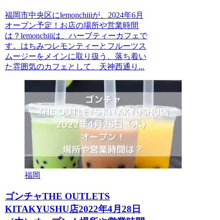
福岡市中央区にlemonchiiiが、2024年6月
オープン予定！お店の場所や営業時間
は？lemonchiiiは、ハーブティーカフェで
す。はちみつレモンティーとフルーツス
ムージーをメインに取り扱う、落ち着い
た雰囲気のカフェとして、天神西通り...
福岡
ゴンチャTHE OUTLETS
KITAKYUSHU店2022年4月28日