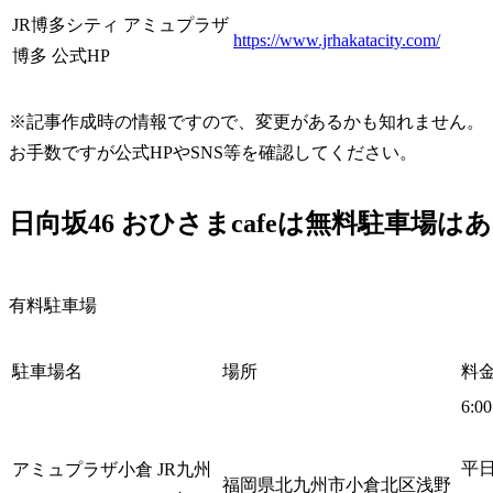
JR博多シティ アミュプラザ
https://www.jrhakatacity.com/
博多 公式HP
※記事作成時の情報ですので、変更があるかも知れません。
お手数ですが公式HPやSNS等を確認してください。
日向坂46 おひさまcafeは無料駐車場
有料駐車場
駐車場名
場所
料
6:0
平日
アミュプラザ小倉 JR九州
福岡県北九州市小倉北区浅野