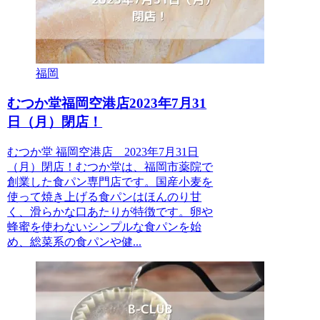
福岡
むつか堂福岡空港店2023年7月31
日（月）閉店！
むつか堂 福岡空港店 2023年7月31日
（月）閉店！むつか堂は、福岡市薬院で
創業した食パン専門店です。国産小麦を
使って焼き上げる食パンはほんのり甘
く、滑らかな口あたりが特徴です。卵や
蜂蜜を使わないシンプルな食パンを始
め、総菜系の食パンや健...