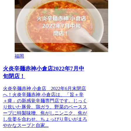
福岡
火炎辛麺赤神小倉店2022年7月中
旬閉店！
火炎辛麺赤神 小倉店 2022年6月末閉店
へ！火炎辛麺赤神 小倉店は、「旨＋辛
＋痺」の新感覚辛麺専門店です。じっく
り炊いた豚骨、鶏ガラ、野菜のベースス
ープに特製味噌、焦がしニンニク、焦が
し生姜を合わせ、ちょっぴり辛いがまろ
やかなスープと自家...