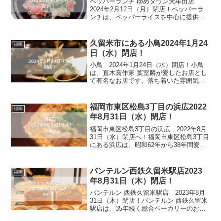
ペッパーランチ ゆめタウン大牟田店
2024年2月12日（月）閉店！ペッパーラ
ンチは、ペッパーライスを中心に提供し
ているステーキ屋です。アメリカの広大
な草原で母親牛の食べる餌から徹底管理
して育てられたアンガス牛は、柔らかく
久留米市にある小鳥2024年1月24
福岡
最後まで美味しく食...
日（水）閉店！
小鳥 2024年1月24日（水）閉店！小鳥
は、直木賞作家 葉室麟が愛したお店とし
て有名なお店です。落ち着いた雰囲気が
漂う店内は、小料理屋ということです
が、リーズナブルな価格設定で、会社の
食事会などにもよく利用されています。
福岡市東区松島3丁目の浜広2022
福岡
色々な人に愛されて...
年8月31日（水）閉店！
福岡市東区松島3丁目の浜広 2022年8月
31日（水）閉店へ！福岡市東区松島3丁目
にある浜広は、昭和62年から38年間愛さ
れてきた食堂です。昔ながらの看板は年
代を感じさせ、いつ行っても昔から変わ
らない味を提供してくれました。です
バンテルン西鉄久留米駅店2023
福岡
が、年齢には...
年8月31日（木）閉店！
バンテルン 西鉄久留米駅店 2023年8月
31日（木）閉店！バンテルン 西鉄久留米
駅店は、35年続く総合ベーカリーのお店
です。西鉄久留米バスセンターの1Fにお