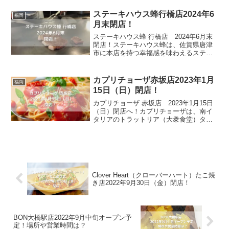
店を構え、いつ行っても変わらない雰囲
気が西鉄久留米駅を利用する人たちを出
ステーキハウス蜂行橋店2024年6
福岡
迎えてくれ...
月末閉店！
ステーキハウス蜂 行橋店 2024年6月末
閉店！ステーキハウス蜂は、佐賀県唐津
市に本店を持つ幸福感を味わえるステー
キハウスです。店内は、臨場感と迫力を
味わうことができるカウンター席をはじ
め、テーブル席や個室が用意され、用途
カプリチョーザ赤坂店2023年1月
福岡
に応じて利用しやす...
15日（日）閉店！
カプリチョーザ 赤坂店 2023年1月15日
（日）閉店へ！カプリチョーザは、南イ
タリアのトラットリア（大衆食堂）タイ
プのイタリアンレストランです。イタリ
ア産トマトで仕込む甘みとコクのあるト
マトソースを使ったボリュームたっぷり
の料理を気取らず...
Clover Heart（クローバーハート）たこ焼
き店2022年9月30日（金）閉店！
BON大橋駅店2022年9月中旬オープン予
定！場所や営業時間は？