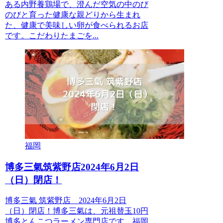
ある内野養鶏場で、澄んだ空気の中のび
のびと育った健康な親どりから生まれ
た、健康で美味しい卵が食べられるお店
です。こだわりたまごを...
福岡
博多三氣筑紫野店2024年6月2日
（日）閉店！
博多三氣 筑紫野店 2024年6月2日
（日）閉店！博多三氣は、元祖替玉10円
博多とんこつラーメン専門店です。福岡