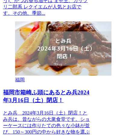
う)、かつお香る油そば まぜ王、ガッツ
リ二郎系 レクイエムが人気とお店で
す。その他、季節...
福岡
福岡市箱崎ふ頭にあるとみ兵2024
年3月16日（土）閉店！
とみ兵 2024年3月16日（土）閉店！と
み兵は、昔ながらの大衆食堂です。ショ
ーケースには作りたての色々な小鉢が並
び、150～300円の中から好きな物を選ぶ