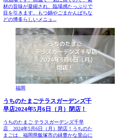
材の旨味が凝縮され、臨場感たっぷりで
目を引きます。もつ鍋やごまかんぱちな
どの博多らしいメニュ...
福岡
うちのたまごテラスガーデンズ千
早店2024年5月6日（月）閉店！
うちのたまご テラスガーデンズ千早
店 2024年5月6日（月）閉店！うちのた
まごは、福岡県飯塚市の緑豊かな里山に