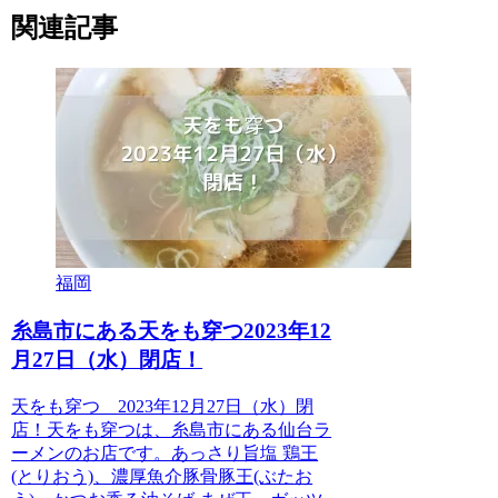
関連記事
福岡
糸島市にある天をも穿つ2023年12
月27日（水）閉店！
天をも穿つ 2023年12月27日（水）閉
店！天をも穿つは、糸島市にある仙台ラ
ーメンのお店です。あっさり旨塩 鶏王
(とりおう)、濃厚魚介豚骨豚王(ぶたお