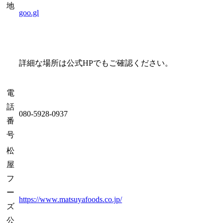
地
goo.gl
詳細な場所は公式HPでもご確認ください。
電
話
080-5928-0937
番
号
松
屋
フ
ー
https://www.matsuyafoods.co.jp/
ズ
公