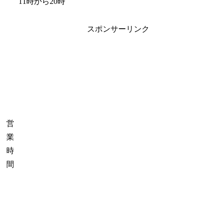
11時から20時
スポンサーリンク
営
業
時
間