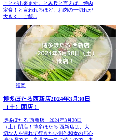
ことが出来ます。とみ兵と言えば、焼肉
定食！と言われるほど、お肉の一切れが
大きく、ご飯...
福岡
博多ほたる西新店2024年3月30日
（土）閉店！
博多ほたる 西新店 2024年3月30日
（土）閉店！博多ほたる 西新店は、大
切な人を連れて行きたい創作和食の居心
地酒場です。高温で一気に焼くので、素