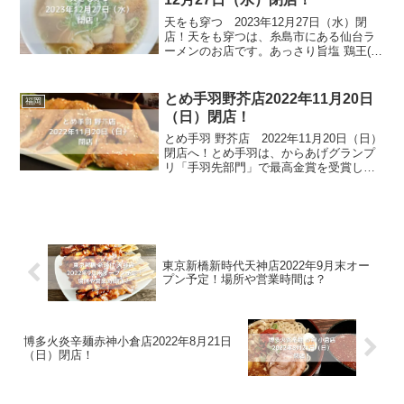
天をも穿つ 2023年12月27日（水）閉
店！天をも穿つは、糸島市にある仙台ラ
ーメンのお店です。あっさり旨塩 鶏王(と
りおう)、濃厚魚介豚骨豚王(ぶたおう)、
かつお香る油そば まぜ王、ガッツリ二郎
系 レクイエムが人気とお店です。その
とめ手羽野芥店2022年11月20日
福岡
他、季節...
（日）閉店！
とめ手羽 野芥店 2022年11月20日（日）
閉店へ！とめ手羽は、からあげグランプ
リ「手羽先部門」で最高金賞を受賞した
手羽先のお店です。秘伝の味付けをし素
揚げした手羽先は、外はカリッと中はふ
っくらジューシーで、ついつい何本でも
手が出てしまう...
東京新橋新時代天神店2022年9月末オー
プン予定！場所や営業時間は？
博多火炎辛麺赤神小倉店2022年8月21日
（日）閉店！