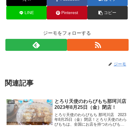
LINE
Pinterest
コピー
ジーモをフォローする
ジーモ
関連記事
とろり天使のわらびもち那珂川店
福岡
2023年8月25日（金）閉店！
とろり天使のわらびもち 那珂川店 2023
年8月25日（金）閉店！とろり天使のわら
びもちは、全国にお店を持つわらびもち
のお店です。トロッと口の中でほどけ
る、柔らかさを追求した本格わらびもち