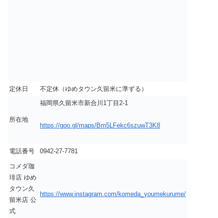
定休日
不定休（ゆめタウン久留米に準ずる）
福岡県久留米市新合川1丁目2-1
所在地
https://goo.gl/maps/Bm5LFekc6szuwT3K8
電話番号
0942-27-7781
コメダ珈
琲店 ゆめ
タウン久
https://www.instagram.com/komeda_youmekurume/
留米店 公
式