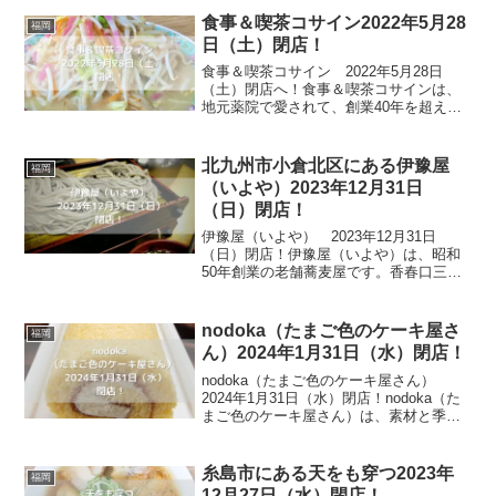
は、極上の生わらびもちを体験すること
食事＆喫茶コサイン2022年5月28
福岡
ができます。希少...
日（土）閉店！
食事＆喫茶コサイン 2022年5月28日
（土）閉店へ！食事＆喫茶コサインは、
地元薬院で愛されて、創業40年を超える
喫茶店ですが、この度閉店することにな
りました。喫茶店なのに、野菜がたっぷ
り入った特製ちゃんぽんが一番人気で、
北九州市小倉北区にある伊豫屋
福岡
専門店にも負けず劣...
（いよや）2023年12月31日
（日）閉店！
伊豫屋（いよや） 2023年12月31日
（日）閉店！伊豫屋（いよや）は、昭和
50年創業の老舗蕎麦屋です。香春口三萩
野駅から徒歩5分ということで、多くの人
が利用してきたお店です。一番安いメニ
ューは450円、定食でも750円からとかな
nodoka（たまご色のケーキ屋さ
福岡
りお財布に...
ん）2024年1月31日（水）閉店！
nodoka（たまご色のケーキ屋さん）
2024年1月31日（水）閉店！nodoka（た
まご色のケーキ屋さん）は、素材と季節
感を大切にしているケーキ屋さんです。
放し飼い卵からできるスポンジの美味し
さを伝えたいという思いから、丁寧に作
糸島市にある天をも穿つ2023年
福岡
られたロ...
12月27日（水）閉店！