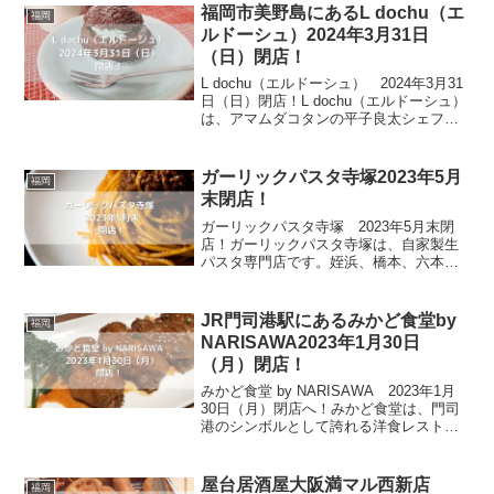
布のだしが活きた上品な味を堪能するこ
福岡市美野島にあるL dochu（エ
福岡
とができます...
ルドーシュ）2024年3月31日
（日）閉店！
L dochu（エルドーシュ） 2024年3月31
日（日）閉店！L dochu（エルドーシュ）
は、アマムダコタンの平子良太シェフが
プロデュースしたシュークリーム専門店
です。一般的なシュークリームとは少し
違い、プリンやイチゴののったスイーツ
ガーリックパスタ寺塚2023年5月
福岡
系...
末閉店！
ガーリックパスタ寺塚 2023年5月末閉
店！ガーリックパスタ寺塚は、自家製生
パスタ専門店です。姪浜、橋本、六本松
にお店を構える、生パスタ&パフェ ベツ
バラーレの4店舗目として2021年9月にオ
ープンしました。本場イタリア製のパス
JR門司港駅にあるみかど食堂by
福岡
タマシンで作...
NARISAWA2023年1月30日
（月）閉店！
みかど食堂 by NARISAWA 2023年1月
30日（月）閉店へ！みかど食堂は、門司
港のシンボルとして誇れる洋食レストラ
ンです。大正3年、門司港駅の開業と同時
に駅舎の2階で営業を開始した当初は、1
日200組もの来客があり、大変賑わって
屋台居酒屋大阪満マル西新店
福岡