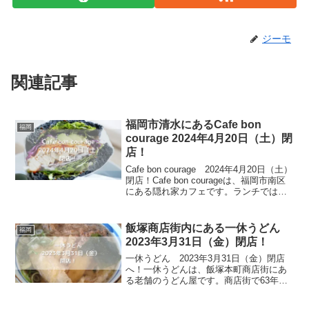
ジーモ
関連記事
福岡市清水にあるCafe bon
福岡
courage 2024年4月20日（土）閉
店！
Cafe bon courage 2024年4月20日（土）
閉店！Cafe bon courageは、福岡市南区
にある隠れ家カフェです。ランチでは、
食で作るココロとカラダの健康食を、そ
のあとは、お手頃なお総菜販売していま
す。日替わりプレート...
飯塚商店街内にある一休うどん
福岡
2023年3月31日（金）閉店！
一休うどん 2023年3月31日（金）閉店
へ！一休うどんは、飯塚本町商店街にあ
る老舗のうどん屋です。商店街で63年に
渡り、地元住民に愛されてきたお店は、
100％国産の小麦を使用した手打ち麺に昆