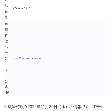
話
092-692-7867
番
号
中
華
料
理
ハ
ナ
チ
https://hana-china.com/
ャ
イ
ナ
公
式
HP
※執筆時現在2022年11月30日（水）の情報です。都合に