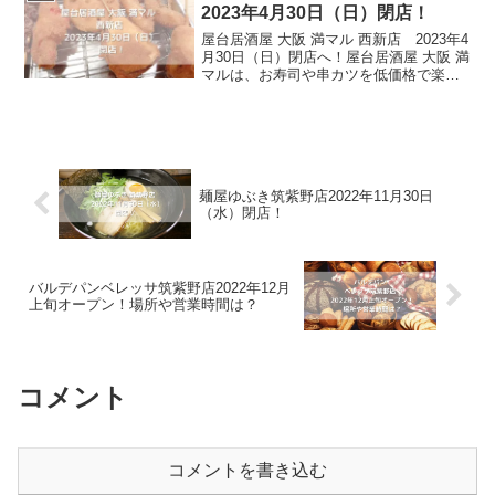
い...
2023年4月30日（日）閉店！
屋台居酒屋 大阪 満マル 西新店 2023年4
月30日（日）閉店へ！屋台居酒屋 大阪 満
マルは、お寿司や串カツを低価格で楽し
めるお店です。当日獲れた新鮮なお刺身
をはじめ、大阪名物串カツ、手間暇かけ
たどて焼きなどがあり、福岡にいながら
大阪をし...
麺屋ゆぶき筑紫野店2022年11月30日
（水）閉店！
バルデパンベレッサ筑紫野店2022年12月
上旬オープン！場所や営業時間は？
コメント
コメントを書き込む