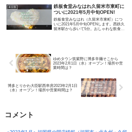
ン屋です。魚介とんこつや創作麺、本格
豚骨ラーメンがメニューに並び、煮干や3
鉄板食堂みなはれ久留米市東町に
未分類
種類の節とい...
ついに2021年5月中旬OPEN!
鉄板食堂みなはれ（久留米市東町）につ
いに2021年5月中旬OPENします。西鉄久
留米駅から歩いて5分。おしゃれな飲食店
や昔ながらのお店が軒を連ねる久留米一
番街エリアに鉄板料理をメインにした
「鉄板食堂みなはれ」が登場します。今
回の記事では、そ...
ゆめタウン筑紫野に博多辛麺そこから
2023年2月1日（水）オープン！場所や営
業時間は？
博多とりかわ大臣駅西串房2023年2月1日
（水）オープン！場所や営業時間は？
コメント