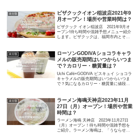
は、福岡市春吉にある【焼き鳥 うま中】
が手掛ける親子丼のお店です。鹿児島出
身の大将がこだわった、上質な鹿児島産
ピザクックイオン稲波店2021年9
未分類
の「がんこ鶏」...
月オープン！場所や営業時間は？
ピザクック イオン稲波店 2021年9月オ
ープン!待ち時間や混雑予想メニュー紹介
します。ピザクックは、福岡市内とその
周辺を中心に32店舗構えるピザ屋です。
最近は、ピザだけではなくお好み焼きや
モダン焼きも取り扱っていて、サイドメ
ローソンGODIVAショコラキャラ
未分類
ニューも充実し...
メルの販売期間はいつからいつま
で？カロリー・糖質量は？
Uchi Café×GODIVA ビスキュイ ショコラ
キャラメルの販売期間はいつからいつま
で？気になるカロリー・糖質量に値段
は？今週のローソン新商品スイーツは
Uchi Café×GODIVA ビスキュイ ショコラ
キャラメルです。ビスキュイ、...
ラーメン海鳴天神店2023年11月
未分類
27日（月）オープン！場所や営業
時間は？
ラーメン海鳴 天神店 2023年11月27日
（月）オープン！待ち時間や混雑予想を
ご紹介。ラーメン海鳴は、「うならせる1
杯」をコンセプトにオープンしたラーメ